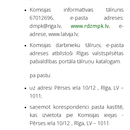
Komisijas informatīvais tālrunis
67012696, e-pasta adreses:
dmpk@riga.lv,
www.rdzmpk.lv
, e-
adrese, www.latvija.lv;
Komisijas darbinieku tālruņi, e-pasta
adreses atbilstoši Rīgas valstspilsētas
pašvaldības portāla tālruņu katalogam.
pa pastu:
uz adresi: Pērses iela 10/12 , Rīga, LV –
1011;
saņemot korespondenci pasta kastītē,
kas izvietota pie Komisijas ieejas -
Pērses iela 10/12 , Rīga, LV – 1011.