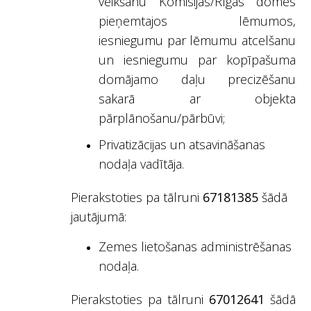
veikšanu Komisijas/Rīgas domes
pieņemtajos lēmumos,
iesniegumu par lēmumu atcelšanu
un iesniegumu par kopīpašuma
domājamo daļu precizēšanu
sakarā ar objekta
pārplānošanu/pārbūvi;
Privatizācijas un atsavināšanas
nodaļa vadītāja.
Pierakstoties pa tālruni
67181385
šādā
jautājumā:
Zemes lietošanas administrēšanas
nodaļa
.
Pierakstoties pa tālruni
67012641
šādā