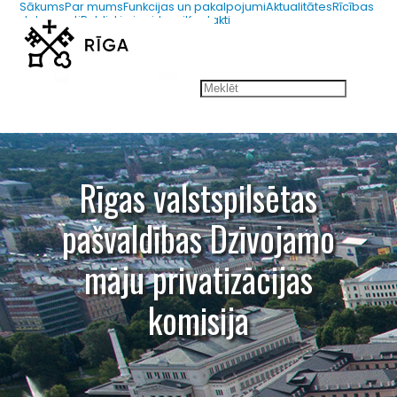
Sākums
Par mums
Funkcijas un pakalpojumi
Aktualitātes
Rīcības
dokumenti
Publiskie iepirkumi
Kontakti
67012654
dmpk@riga.lv
Rīgas valstspilsētas
pašvaldības Dzīvojamo
māju privatizācijas
komisija