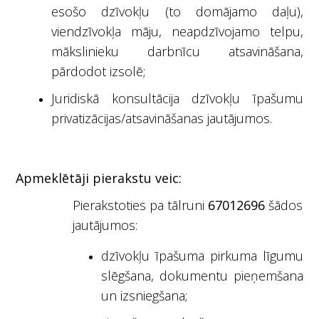
esošo dzīvokļu (to domājamo daļu),
viendzīvokļa māju, neapdzīvojamo telpu,
mākslinieku darbnīcu atsavināšana,
pārdodot izsolē;
Juridiskā konsultācija dzīvokļu īpašumu
privatizācijas/atsavināšanas jautājumos.
Apmeklētāji pierakstu veic:
Pierakstoties pa tālruni
67012696
šādos
jautājumos:
dzīvokļu īpašuma pirkuma līgumu
slēgšana, dokumentu pieņemšana
un izsniegšana;