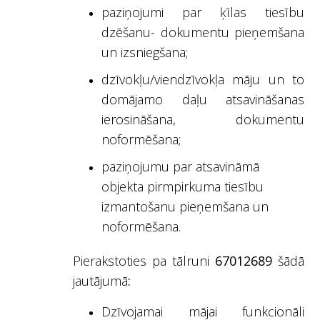
paziņojumi par ķīlas tiesību
dzēšanu- dokumentu pieņemšana
un izsniegšana;
dzīvokļu/viendzīvokļa māju un to
domājamo daļu atsavināšanas
ierosināšana, dokumentu
noformēšana;
paziņojumu par atsavināmā
objekta pirmpirkuma tiesību
izmantošanu pieņemšana un
noformēšana.
Pierakstoties pa tālruni
67012689
šādā
jautājumā
:
Dzīvojamai mājai funkcionāli