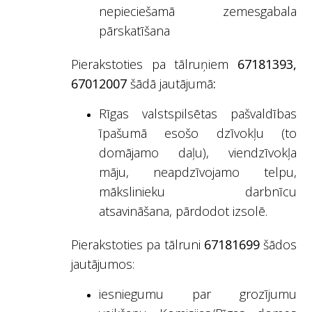
nepieciešamā zemesgabala
pārskatīšana
Pierakstoties pa tālruņiem
67181393,
67012007
šādā jautājumā
:
Rīgas valstspilsētas pašvaldības
īpašumā esošo dzīvokļu (to
domājamo daļu), viendzīvokļa
māju, neapdzīvojamo telpu,
mākslinieku darbnīcu
atsavināšana, pārdodot izsolē.
Pierakstoties pa tālruni
67181699
šādos
jautājumos:
iesniegumu par grozījumu