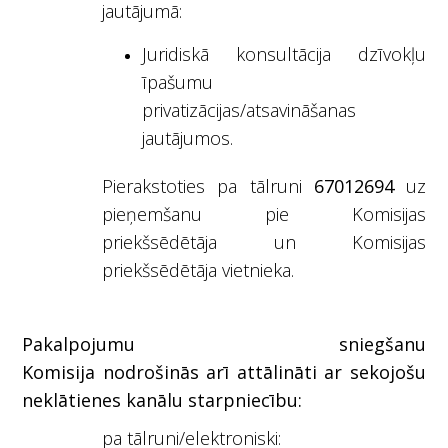
jautājumā:
Juridiskā konsultācija dzīvokļu
īpašumu
privatizācijas/atsavināšanas
jautājumos.
Pierakstoties pa tālruni
67012694
uz
pieņemšanu pie Komisijas
priekšsēdētāja
un Komisijas
priekšsēdētāja vietnieka.
Pakalpojumu sniegšanu
Komisija nodrošinās arī attālināti ar sekojošu
neklātienes kanālu starpniecību:
pa tālruni/elektroniski: