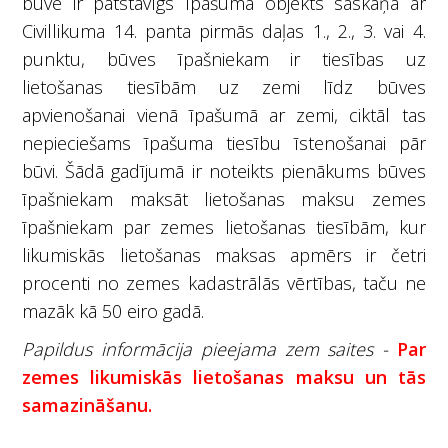
būve ir patstāvīgs īpašuma objekts saskaņā ar
Civillikuma 14. panta pirmās daļas 1., 2., 3. vai 4.
punktu, būves īpašniekam ir tiesības uz
lietošanas tiesībām uz zemi līdz būves
apvienošanai vienā īpašumā ar zemi, ciktāl tas
nepieciešams īpašuma tiesību īstenošanai pār
būvi. Šādā gadījumā ir noteikts pienākums būves
īpašniekam maksāt lietošanas maksu zemes
īpašniekam par zemes lietošanas tiesībām, kur
likumiskās lietošanas maksas apmērs ir četri
procenti no zemes kadastrālās vērtības, taču ne
mazāk kā 50 eiro gadā.
Papildus informācija pieejama zem saites -
Par
zemes likumiskās lietošanas maksu un tās
samazināšanu.