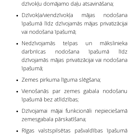
dzīvokļu domājamo daļu atsavināšana;
Dzīvokļa/viendzīvokļa mājas nodošana
īpašumā līdz dzīvojamās mājas privatizācijai
vai nodošana īpašumā;
Nedzīvojamās telpas un mākslinieka
darbnīcas nodošana īpašumā līdz
dzīvojamās mājas privatizācijai vai nodošana
īpašumā;
Zemes pirkuma līguma slēgšana;
Vienošanās par zemes gabala nodošanu
īpašumā bez atlīdzības;
Dzīvojamai mājai funkcionāli nepieciešamā
zemesgabala pārskatīšana;
Rīgas valstspilsētas pašvaldības īpašumā