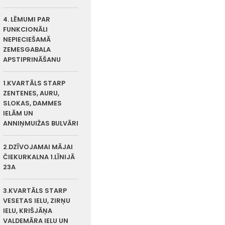
4. LĒMUMI PAR
FUNKCIONĀLI
NEPIECIEŠAMĀ
ZEMESGABALA
APSTIPRINĀŠANU
1.KVARTĀLS STARP
ZENTENES, AURU,
SLOKAS, DAMMES
IELĀM UN
ANNIŅMUIŽAS BULVĀRI
2.DZĪVOJAMAI MĀJAI
ČIEKURKALNA 1.LĪNIJĀ
23A
3.KVARTĀLS STARP
VESETAS IELU, ZIRŅU
IELU, KRIŠJĀŅA
VALDEMĀRA IELU UN