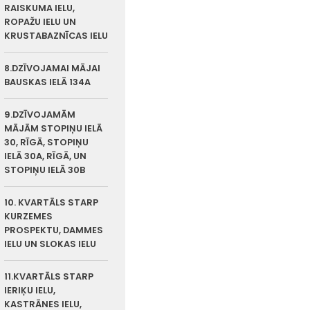
RAISKUMA IELU,
ROPAŽU IELU UN
KRUSTABAZNĪCAS IELU
8.DZĪVOJAMAI MĀJAI
BAUSKAS IELĀ 134A
9.DZĪVOJAMĀM
MĀJĀM STOPIŅU IELĀ
30, RĪGĀ, STOPIŅU
IELĀ 30A, RĪGĀ, UN
STOPIŅU IELĀ 30B
10. KVARTĀLS STARP
KURZEMES
PROSPEKTU, DAMMES
IELU UN SLOKAS IELU
11.KVARTĀLS STARP
IERIĶU IELU,
KASTRĀNES IELU,