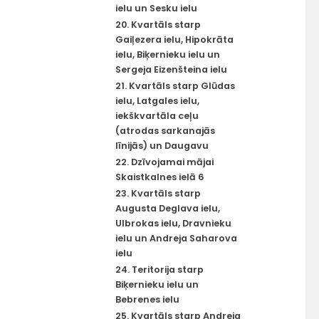
ielu un Sesku ielu
20. Kvartāls starp
Gaiļezera ielu, Hipokrāta
ielu, Biķernieku ielu un
Sergeja Eizenšteina ielu
21. Kvartāls starp Glūdas
ielu, Latgales ielu,
iekškvartāla ceļu
(atrodas sarkanajās
līnijās) un Daugavu
22. Dzīvojamai mājai
Skaistkalnes ielā 6
23. Kvartāls starp
Augusta Deglava ielu,
Ulbrokas ielu, Dravnieku
ielu un Andreja Saharova
ielu
24. Teritorija starp
Biķernieku ielu un
Bebrenes ielu
25. Kvartāls starp Andreja