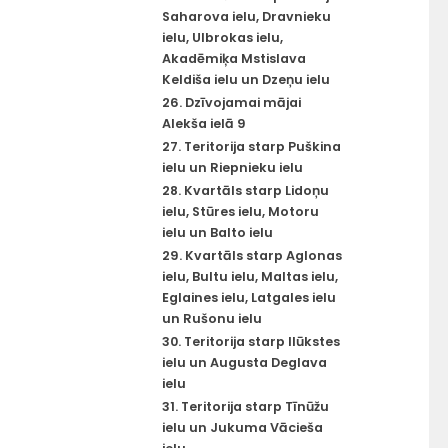
Saharova ielu, Dravnieku
ielu, Ulbrokas ielu,
Akadēmiķa Mstislava
Keldiša ielu un Dzeņu ielu
26. Dzīvojamai mājai
Alekša ielā 9
27. Teritorija starp Puškina
ielu un Riepnieku ielu
28. Kvartāls starp Lidoņu
ielu, Stūres ielu, Motoru
ielu un Balto ielu
29. Kvartāls starp Aglonas
ielu, Bultu ielu, Maltas ielu,
Eglaines ielu, Latgales ielu
un Rušonu ielu
30. Teritorija starp Ilūkstes
ielu un Augusta Deglava
ielu
31. Teritorija starp Tīnūžu
ielu un Jukuma Vācieša