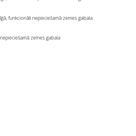
s
Rīgā, funkcionāli nepieciešamā zemes gabala
s
li nepieciešamā zemes gabala
s