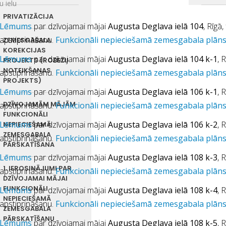
u ielu
PRIVATIZĀCIJA
Lēmums
par dzīvojamai mājai
Augusta Deglava ielā 104
, Rīgā
apstiprināšanu.
Funkcionāli nepieciešamā zemesgabala plān
ZEMESGABALA
KOREKCIJAS
Lēmums
par dzīvojamai mājai
Augusta Deglava ielā 104 k-1
, 
PROJEKTS (ROBEŽU
NOTEIKŠANAS
apstiprināšanu.
Funkcionāli nepieciešamā zemesgabala plān
PROJEKTS)
Lēmums
par dzīvojamai mājai
Augusta Deglava ielā 106 k-1
, 
apstiprināšanu.
DZĪVOJAMĀM MĀJĀM
Funkcionāli nepieciešamā zemesgabala plān
FUNKCIONĀLI
Lēmums
par dzīvojamai mājai
Augusta Deglava ielā 106 k-2
, 
NEPIECIEŠAMĀ
ZEMESGABALA
apstiprināšanu.
Funkcionāli nepieciešamā zemesgabala plān
PĀRSKATĪŠANA
Lēmums
par dzīvojamai mājai
Augusta Deglava ielā 108 k-3
, 
1. IEROSINĀJUMI PAR
apstiprināšanu.
Funkcionāli nepieciešamā zemesgabala plān
DZĪVOJAMAI MĀJAI
FUNKCIONĀLI
Lēmums
par dzīvojamai mājai
Augusta Deglava ielā 108 k-4
, 
NEPIECIEŠAMĀ
apstiprināšanu.
Funkcionāli nepieciešamā zemesgabala plān
ZEMESGABALA
PĀRSKATĪŠANU
Lēmums
par dzīvojamai mājai
Augusta Deglava ielā 108 k-5
, 