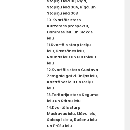
Stopiņu ielā 30, Rīgā,
Stopiņu ielā 30A, Rīgā, un
Stopiņu ielā 30B
10. Kvartāls starp
Kurzemes prospektu,
Dammes ielu un Slokas
ielu
11.Kvartāls starp Ieriķu
ielu, Kastrānes ielu,
Raunas ielu un Burtnieku
ielu
12.Kvartāls starp Gustava
Zemgala gatvi, Ūnijas ielu,
Kastrānes ielu un Ieriķu
ielu
13.Teritorija starp Ķeguma
ielu un Stirnu ielu
14.Kvartāls starp
Maskavas ielu, Slāvu ielu,
Salaspils ielu, Rušonu ielu
un Prūšu ielu