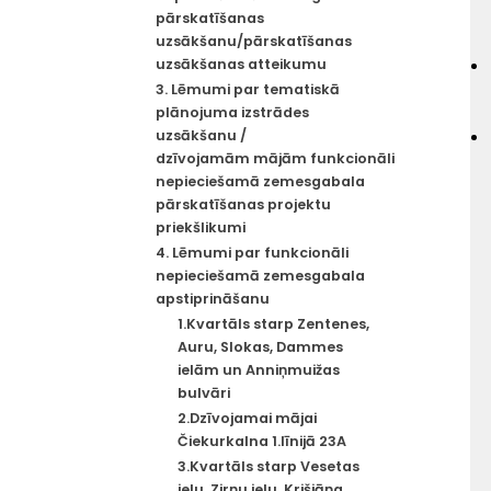
pārskatīšanas
uzsākšanu/pārskatīšanas
uzsākšanas atteikumu
3. Lēmumi par tematiskā
plānojuma izstrādes
uzsākšanu /
dzīvojamām mājām funkcionāli
nepieciešamā zemesgabala
pārskatīšanas projektu
priekšlikumi
4. Lēmumi par funkcionāli
nepieciešamā zemesgabala
apstiprināšanu
1.Kvartāls starp Zentenes,
Auru, Slokas, Dammes
ielām un Anniņmuižas
bulvāri
2.Dzīvojamai mājai
Čiekurkalna 1.līnijā 23A
3.Kvartāls starp Vesetas
ielu, Zirņu ielu, Krišjāņa