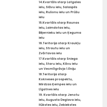
14.Kvartāls starp Latgales
ielu, Slāvu ielu, Salaspils
ielu, Rušonu ielu un Prūšu
ielu
15.Kvartāls starp Raunas
ielu, Laimdotas ielu,
Biķernieku ielu un Ķeguma
ielu
16.Teritorija starp Kraukļu
ielu, Strautu ielu un
Zvārtavas ielu
17.Kvartāls starp Sniega
ielu, Staru ielu, Kāvu ielu
un Vecmīlgrāvja 1.līniju
18.Teritorija starp
Kokneses prospektu,
Mirdzas Ķempes ielu un
Līgatnes ielu
19. Kvartāls starp Jenotu
ielu, Augusta Deglava ielu,
Ilūkstes ielu, Zebiekstes