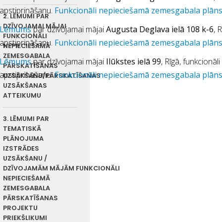
apstiprināšanu.
Funkcionāli nepieciešamā zemesgabala plān
2. LĒMUMI PAR
DZĪVOJAMAI MĀJAI
Lēmums
par dzīvojamai mājai
Augusta Deglava ielā 108 k-6
, 
FUNKCIONĀLI
apstiprināšanu.
Funkcionāli nepieciešamā zemesgabala plān
NEPIECIEŠAMĀ
ZEMESGABALA
Lēmums
par dzīvojamai mājai
Ilūkstes ielā 99
, Rīgā, funkcionā
PĀRSKATĪŠANAS
apstiprināšanu.
Funkcionāli nepieciešamā zemesgabala plān
UZSĀKŠANU/PĀRSKATĪŠANAS
UZSĀKŠANAS
ATTEIKUMU
3. LĒMUMI PAR
TEMATISKĀ
PLĀNOJUMA
IZSTRĀDES
UZSĀKŠANU /
DZĪVOJAMĀM MĀJĀM FUNKCIONĀLI
NEPIECIEŠAMĀ
ZEMESGABALA
PĀRSKATĪŠANAS
PROJEKTU
PRIEKŠLIKUMI