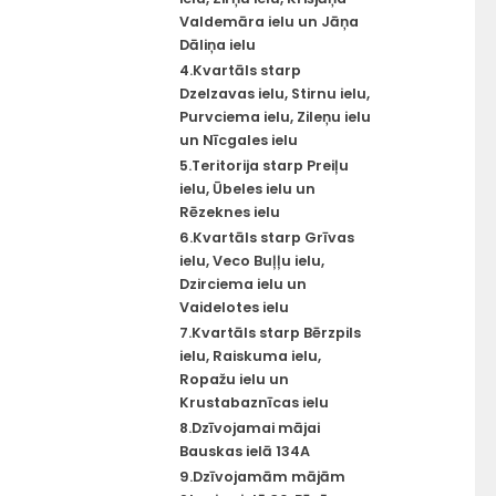
Valdemāra ielu un Jāņa
Dāliņa ielu
4.Kvartāls starp
Dzelzavas ielu, Stirnu ielu,
Purvciema ielu, Zileņu ielu
un Nīcgales ielu
5.Teritorija starp Preiļu
ielu, Ūbeles ielu un
Rēzeknes ielu
6.Kvartāls starp Grīvas
ielu, Veco Buļļu ielu,
Dzirciema ielu un
Vaidelotes ielu
7.Kvartāls starp Bērzpils
ielu, Raiskuma ielu,
Ropažu ielu un
Krustabaznīcas ielu
8.Dzīvojamai mājai
Bauskas ielā 134A
9.Dzīvojamām mājām