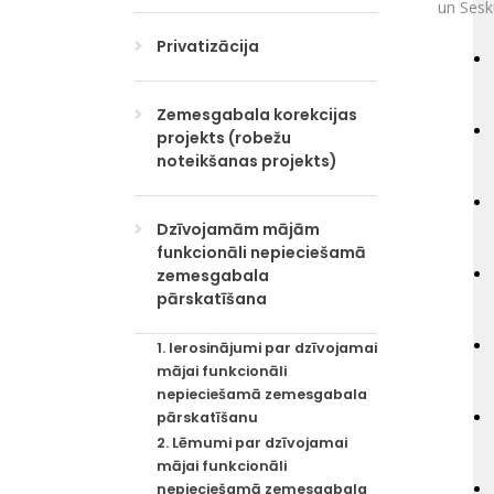
un Sesk
Privatizācija
Zemesgabala korekcijas
projekts (robežu
noteikšanas projekts)
Dzīvojamām mājām
funkcionāli nepieciešamā
zemesgabala
pārskatīšana
1. Ierosinājumi par dzīvojamai
mājai funkcionāli
nepieciešamā zemesgabala
pārskatīšanu
2. Lēmumi par dzīvojamai
mājai funkcionāli
nepieciešamā zemesgabala