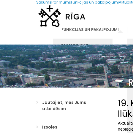
Sākums
Par mums
Funkcijas un pakalpojumi
Aktuali
67012654
dmpk@riga.lv
FUNKCIJAS UN PAKALPOJUMI
PAKALPOJUMI
IESNIEGUMU VEIDLAPU
PARAUGI
R
19.
Jautājiet, mēs Jums
atbildēsim
Ilū
Aktualit
Izsoles
nepieci