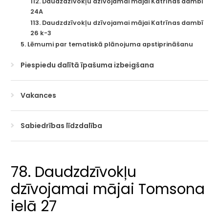
112. Daudzdzīvokļu dzīvojamai mājai Katrīnas dambī
24A
113. Daudzdzīvokļu dzīvojamai mājai Katrīnas dambī
26 k-3
5. Lēmumi par tematiskā plānojuma apstiprināšanu
Piespiedu dalītā īpašuma izbeigšana
Vakances
Sabiedrības līdzdalība
78. Daudzdzīvokļu
dzīvojamai mājai Tomsona
ielā 27