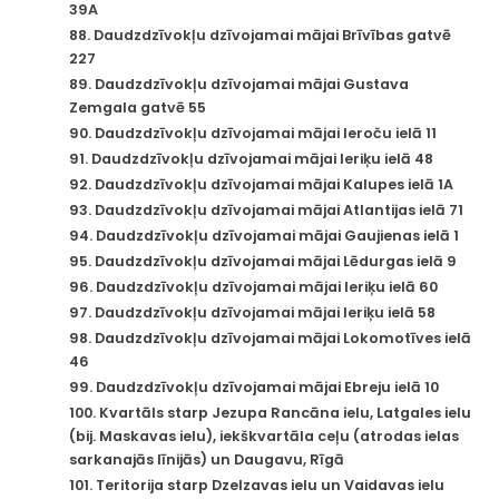
39A
88. Daudzdzīvokļu dzīvojamai mājai Brīvības gatvē
227
89. Daudzdzīvokļu dzīvojamai mājai Gustava
Zemgala gatvē 55
90. Daudzdzīvokļu dzīvojamai mājai Ieroču ielā 11
91. Daudzdzīvokļu dzīvojamai mājai Ieriķu ielā 48
92. Daudzdzīvokļu dzīvojamai mājai Kalupes ielā 1A
93. Daudzdzīvokļu dzīvojamai mājai Atlantijas ielā 71
94. Daudzdzīvokļu dzīvojamai mājai Gaujienas ielā 1
95. Daudzdzīvokļu dzīvojamai mājai Lēdurgas ielā 9
96. Daudzdzīvokļu dzīvojamai mājai Ieriķu ielā 60
97. Daudzdzīvokļu dzīvojamai mājai Ieriķu ielā 58
98. Daudzdzīvokļu dzīvojamai mājai Lokomotīves ielā
46
99. Daudzdzīvokļu dzīvojamai mājai Ebreju ielā 10
100. Kvartāls starp Jezupa Rancāna ielu, Latgales ielu
(bij. Maskavas ielu), iekškvartāla ceļu (atrodas ielas
sarkanajās līnijās) un Daugavu, Rīgā
101. Teritorija starp Dzelzavas ielu un Vaidavas ielu