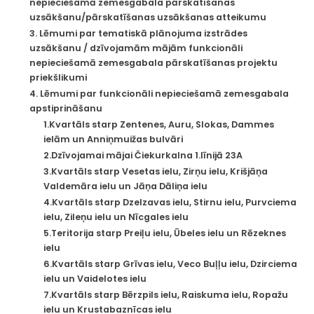
nepieciešamā zemesgabala pārskatīšanas
uzsākšanu/pārskatīšanas uzsākšanas atteikumu
3. Lēmumi par tematiskā plānojuma izstrādes
uzsākšanu / dzīvojamām mājām funkcionāli
nepieciešamā zemesgabala pārskatīšanas projektu
priekšlikumi
4. Lēmumi par funkcionāli nepieciešamā zemesgabala
apstiprināšanu
1.Kvartāls starp Zentenes, Auru, Slokas, Dammes
ielām un Anniņmuižas bulvāri
2.Dzīvojamai mājai Čiekurkalna 1.līnijā 23A
3.Kvartāls starp Vesetas ielu, Zirņu ielu, Krišjāņa
Valdemāra ielu un Jāņa Dāliņa ielu
4.Kvartāls starp Dzelzavas ielu, Stirnu ielu, Purvciema
ielu, Zileņu ielu un Nīcgales ielu
5.Teritorija starp Preiļu ielu, Ūbeles ielu un Rēzeknes
ielu
6.Kvartāls starp Grīvas ielu, Veco Buļļu ielu, Dzirciema
ielu un Vaidelotes ielu
7.Kvartāls starp Bērzpils ielu, Raiskuma ielu, Ropažu
ielu un Krustabaznīcas ielu