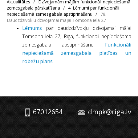
Aktualitātes
/
Dzīvojamām mājām funkcionāli nepieciešamā
zemesgabala pārskatīšana
/
4. Lēmumi par funkcionāli
nepieciešamā zemesgabala apstiprināšanu
/
78.
Daudzdzīvokļu dzīvojamai mājai Tomsona ielā 27
Lēmums
par daudzdzīvokļu dzīvojamai mājai
Tomsona ielā 27, Rīgā, funkcionāli nepieciešamā
zemesgabala apstiprināšanu.
Funkcionāli
nepieciešamā zemesgabala platības un
robežu plāns
.
67012654
dmpk@riga.lv