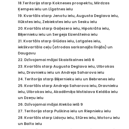
18.Teritorija starp Kokneses prospektu, Mirdzas
Ķempes ielu un Līgatnes ielu
19. Kvartāls starp Jenotu ielu, Augusta Deglava ielu,
Ilūkstes ielu, Zebiekstes ielu un Sesku ielu
20. Kvartāls starp Gaiļezera ielu, Hipokrāta ielu,
Biķernieku ielu un Sergeja Eizenšteina ielu
21. Kvartāls starp Glūdas ielu, Latgales ielu,
iekškvartāla ceļu (atrodas sarkanajās līnijās) un
Daugavu
22. Dzīvojamai mājai Skaistkalnes ielā 6
23. Kvartāls starp Augusta Deglava ielu, Ulbrokas
ielu, Dravnieku ielu un Andreja Saharova ielu
24. Teritorija starp Biķernieku ielu un Bebrenes ielu
25. Kvartāls starp Andreja Saharova ielu, Dravnieku
ielu, Ulbrokas ielu, Akadēmiķa Mstislava Keldiša ielu
un Dzeņu ielu
26. Dzīvojamai mājai Alekša ielā 9
27. Teritorija starp Puškina ielu un Riepnieku ielu
28. Kvartāls starp Lidoņu ielu, Stūres ielu, Motoru ielu
un Balto ielu