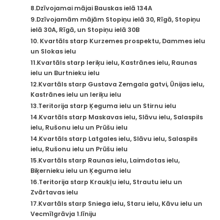
8.Dzīvojamai mājai Bauskas ielā 134A
9.Dzīvojamām mājām Stopiņu ielā 30, Rīgā, Stopiņu
ielā 30A, Rīgā, un Stopiņu ielā 30B
10. Kvartāls starp Kurzemes prospektu, Dammes ielu
un Slokas ielu
11.Kvartāls starp Ieriķu ielu, Kastrānes ielu, Raunas
ielu un Burtnieku ielu
12.Kvartāls starp Gustava Zemgala gatvi, Ūnijas ielu,
Kastrānes ielu un Ieriķu ielu
13.Teritorija starp Ķeguma ielu un Stirnu ielu
14.Kvartāls starp Maskavas ielu, Slāvu ielu, Salaspils
ielu, Rušonu ielu un Prūšu ielu
14.Kvartāls starp Latgales ielu, Slāvu ielu, Salaspils
ielu, Rušonu ielu un Prūšu ielu
15.Kvartāls starp Raunas ielu, Laimdotas ielu,
Biķernieku ielu un Ķeguma ielu
16.Teritorija starp Kraukļu ielu, Strautu ielu un
Zvārtavas ielu
17.Kvartāls starp Sniega ielu, Staru ielu, Kāvu ielu un
Vecmīlgrāvja 1.līniju