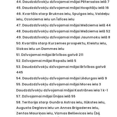
44. Daudzdzīvokļu dzīvojamai mājai Pētersalas ielā 7
45. Daudzdzīvokļu dzīvojamai mājai Hospitāļu ielā 16
46. Kvartāls starp Bruknas ielu, Spulgas ielu, Valdeķu
ielu, Ozolciema ielu un Īslīces ielu
47. Daudzdzīvokļu dzīvojamai mājai Mežciema ielā 44
48. Daudzdzīvokļu dzīvojamai mājai Mežciema ielā 52
49. Daudzdzīvokļu dzīvojamai mājai Jaunmoku ielā 8
50. Kvartāls starp Kurzemes prospektu, Kleistu ielu,
Slokas ielu un Dammes ielu
51. Dzīvojamai mājai Brīvības gatvē 211
52. Dzīvojamai mājai Ropažu ielā 5
53. Daudzdzīvokļu dzīvojamai mājai Brīvības gatvē
445
54. Daudzdzīvokļu dzīvojamai mājai Lēdurgas ielā 9
55. Daudzdzīvokļu dzīvojamai mājai Mores iela 3
Daudzdzīvokļu dzīvojamai mājai Kastrānes iela 1 k-1
57. Dzīvojamai mājai Ūnijas ielā 55
58. Teritorija starp Gunāra Astras ielu, Ilūkstes ielu,
Augusta Deglava ielu un Annas Brigaderes ielu,
Zentas Mauriņas ielu, Vizmas Belševicas ielu (bij.