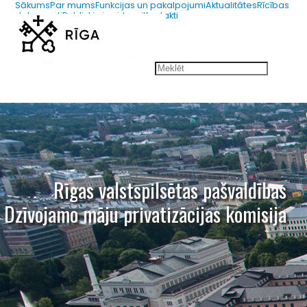
Sākums
Par mums
Funkcijas un pakalpojumi
Aktualitātes
Rīcības
dokumenti
Publiskie iepirkumi
Kontakti
67012654
dmpk@riga.lv
Rīgas valstspilsētas pašvaldības
Dzīvojamo māju privatizācijas komisija