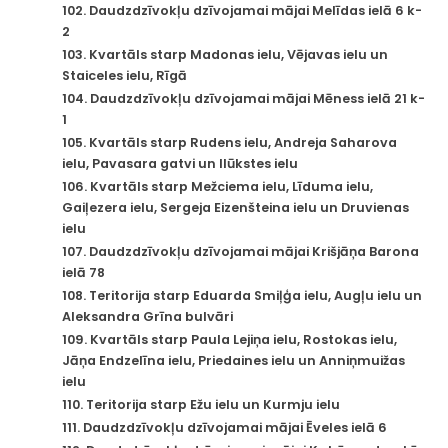
102. Daudzdzīvokļu dzīvojamai mājai Melīdas ielā 6 k-
2
103. Kvartāls starp Madonas ielu, Vējavas ielu un
Staiceles ielu, Rīgā
104. Daudzdzīvokļu dzīvojamai mājai Mēness ielā 21 k-
1
105. Kvartāls starp Rudens ielu, Andreja Saharova
ielu, Pavasara gatvi un Ilūkstes ielu
106. Kvartāls starp Mežciema ielu, Līduma ielu,
Gaiļezera ielu, Sergeja Eizenšteina ielu un Druvienas
ielu
107. Daudzdzīvokļu dzīvojamai mājai Krišjāņa Barona
ielā 78
108. Teritorija starp Eduarda Smiļģa ielu, Augļu ielu un
Aleksandra Grīna bulvāri
109. Kvartāls starp Paula Lejiņa ielu, Rostokas ielu,
Jāņa Endzelīna ielu, Priedaines ielu un Anniņmuižas
ielu
110. Teritorija starp Ežu ielu un Kurmju ielu
111. Daudzdzīvokļu dzīvojamai mājai Ēveles ielā 6