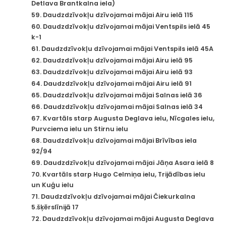
Detlava Brantkalna iela)
59. Daudzdzīvokļu dzīvojamai mājai Airu ielā 115
60. Daudzdzīvokļu dzīvojamai mājai Ventspils ielā 45
k-1
61. Daudzdzīvokļu dzīvojamai mājai Ventspils ielā 45A
62. Daudzdzīvokļu dzīvojamai mājai Airu ielā 95
63. Daudzdzīvokļu dzīvojamai mājai Airu ielā 93
64. Daudzdzīvokļu dzīvojamai mājai Airu ielā 91
65. Daudzdzīvokļu dzīvojamai mājai Salnas ielā 36
66. Daudzdzīvokļu dzīvojamai mājai Salnas ielā 34
67. Kvartāls starp Augusta Deglava ielu, Nīcgales ielu,
Purvciema ielu un Stirnu ielu
68. Daudzdzīvokļu dzīvojamai mājai Brīvības iela
92/94
69. Daudzdzīvokļu dzīvojamai mājai Jāņa Asara ielā 8
70. Kvartāls starp Hugo Celmiņa ielu, Trijādības ielu
un Kuģu ielu
71. Daudzdzīvokļu dzīvojamai mājai Čiekurkalna
5.šķērslīnijā 17
72. Daudzdzīvokļu dzīvojamai mājai Augusta Deglava