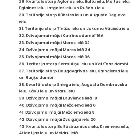
29. Kvartāls starp Aglonas ielu, Bultu ielu, Maltas ielu,
Eglaines ielu, Latgales ielu un Rušonu ielu
30. Teritorija starp Ilūkstes ielu un Augusta Deglava
ielu
31. Teritorija starp Tīnūžu ielu un Jukuma Vācieša ielu
32. Dzīvojamai mājai Katrīnas dambī 16A
33. Dzīvojamai mājai Mores ielā 32
34. Dzīvojamai mājai Mores ielā 34
35. Dzīvojamai mājai Mores ielā 36
36. Teritorija starp Sermuliņu ielu un Katrīnas dambi
37. Teritorija starp Daugavgrīvas ielu, Kalnciema ielu
un Raņķa dambi
38. Kvartāls starp Sniega ielu, Augusta Dombrovska
ielu, Kāvu ielu un Staru ielu
39. Dzīvojamai mājai Druvienas ielā 18
40. Dzīvojamai mājai Mežciema ielā 6
41. Dzīvojamai mājai Mežciema ielā 8
42. Dzīvojamai mājai Zvaigžņu ielā 20
43. Kvartāls starp Baltāsbaznīcas ielu, Kreimeņu ielu,
Atlantijas ielu un Meldru ielā