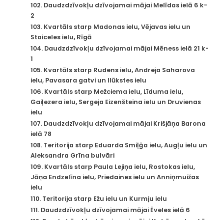
102. Daudzdzīvokļu dzīvojamai mājai Melīdas ielā 6 k-
2
103. Kvartāls starp Madonas ielu, Vējavas ielu un
Staiceles ielu, Rīgā
104. Daudzdzīvokļu dzīvojamai mājai Mēness ielā 21 k-
1
105. Kvartāls starp Rudens ielu, Andreja Saharova
ielu, Pavasara gatvi un Ilūkstes ielu
106. Kvartāls starp Mežciema ielu, Līduma ielu,
Gaiļezera ielu, Sergeja Eizenšteina ielu un Druvienas
ielu
107. Daudzdzīvokļu dzīvojamai mājai Krišjāņa Barona
ielā 78
108. Teritorija starp Eduarda Smiļģa ielu, Augļu ielu un
Aleksandra Grīna bulvāri
109. Kvartāls starp Paula Lejiņa ielu, Rostokas ielu,
Jāņa Endzelīna ielu, Priedaines ielu un Anniņmuižas
ielu
110. Teritorija starp Ežu ielu un Kurmju ielu
111. Daudzdzīvokļu dzīvojamai mājai Ēveles ielā 6