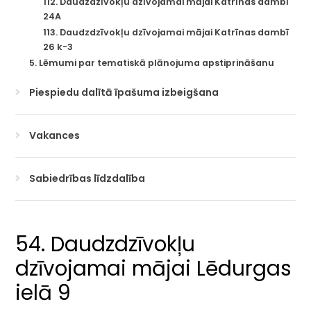
112. Daudzdzīvokļu dzīvojamai mājai Katrīnas dambī
24A
113. Daudzdzīvokļu dzīvojamai mājai Katrīnas dambī
26 k-3
5. Lēmumi par tematiskā plānojuma apstiprināšanu
Piespiedu dalītā īpašuma izbeigšana
Vakances
Sabiedrības līdzdalība
54. Daudzdzīvokļu
dzīvojamai mājai Lēdurgas
ielā 9