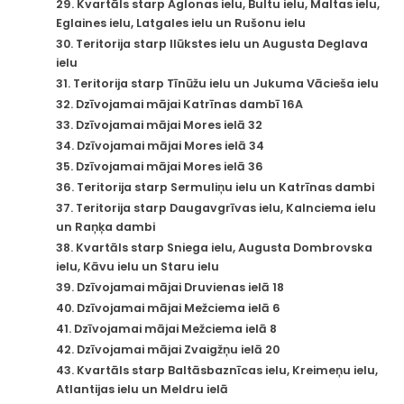
29. Kvartāls starp Aglonas ielu, Bultu ielu, Maltas ielu,
Eglaines ielu, Latgales ielu un Rušonu ielu
30. Teritorija starp Ilūkstes ielu un Augusta Deglava
ielu
31. Teritorija starp Tīnūžu ielu un Jukuma Vācieša ielu
32. Dzīvojamai mājai Katrīnas dambī 16A
33. Dzīvojamai mājai Mores ielā 32
34. Dzīvojamai mājai Mores ielā 34
35. Dzīvojamai mājai Mores ielā 36
36. Teritorija starp Sermuliņu ielu un Katrīnas dambi
37. Teritorija starp Daugavgrīvas ielu, Kalnciema ielu
un Raņķa dambi
38. Kvartāls starp Sniega ielu, Augusta Dombrovska
ielu, Kāvu ielu un Staru ielu
39. Dzīvojamai mājai Druvienas ielā 18
40. Dzīvojamai mājai Mežciema ielā 6
41. Dzīvojamai mājai Mežciema ielā 8
42. Dzīvojamai mājai Zvaigžņu ielā 20
43. Kvartāls starp Baltāsbaznīcas ielu, Kreimeņu ielu,
Atlantijas ielu un Meldru ielā