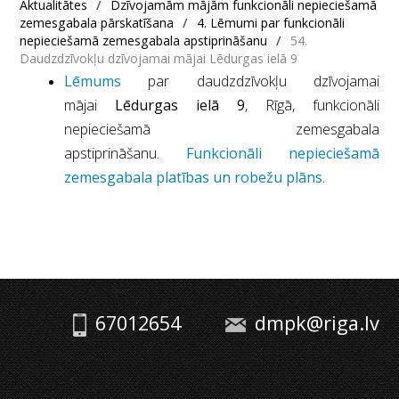
Aktualitātes
/
Dzīvojamām mājām funkcionāli nepieciešamā
zemesgabala pārskatīšana
/
4. Lēmumi par funkcionāli
nepieciešamā zemesgabala apstiprināšanu
/
54.
Daudzdzīvokļu dzīvojamai mājai Lēdurgas ielā 9
Lēmums
par daudzdzīvokļu dzīvojamai
mājai
Lēdurgas ielā 9
, Rīgā, funkcionāli
nepieciešamā zemesgabala
apstiprināšanu.
Funkcionāli nepieciešamā
zemesgabala platības un robežu plāns
.
67012654
dmpk@riga.lv