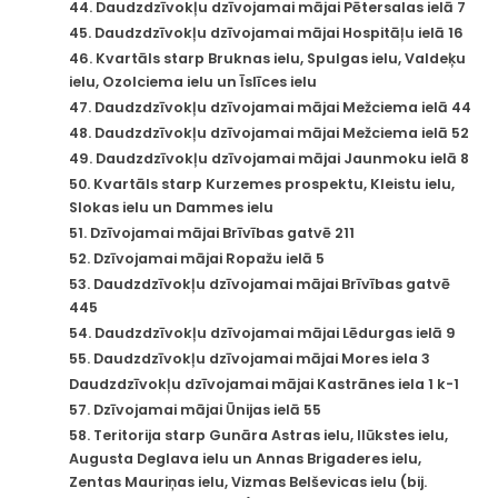
44. Daudzdzīvokļu dzīvojamai mājai Pētersalas ielā 7
45. Daudzdzīvokļu dzīvojamai mājai Hospitāļu ielā 16
46. Kvartāls starp Bruknas ielu, Spulgas ielu, Valdeķu
ielu, Ozolciema ielu un Īslīces ielu
47. Daudzdzīvokļu dzīvojamai mājai Mežciema ielā 44
48. Daudzdzīvokļu dzīvojamai mājai Mežciema ielā 52
49. Daudzdzīvokļu dzīvojamai mājai Jaunmoku ielā 8
50. Kvartāls starp Kurzemes prospektu, Kleistu ielu,
Slokas ielu un Dammes ielu
51. Dzīvojamai mājai Brīvības gatvē 211
52. Dzīvojamai mājai Ropažu ielā 5
53. Daudzdzīvokļu dzīvojamai mājai Brīvības gatvē
445
54. Daudzdzīvokļu dzīvojamai mājai Lēdurgas ielā 9
55. Daudzdzīvokļu dzīvojamai mājai Mores iela 3
Daudzdzīvokļu dzīvojamai mājai Kastrānes iela 1 k-1
57. Dzīvojamai mājai Ūnijas ielā 55
58. Teritorija starp Gunāra Astras ielu, Ilūkstes ielu,
Augusta Deglava ielu un Annas Brigaderes ielu,
Zentas Mauriņas ielu, Vizmas Belševicas ielu (bij.