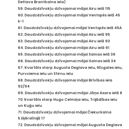
Detlava Brantkalna iela)
59. Daudzdzīvokļu dzīvojamai mājai Airu ielā 115
60. Daudzdzīvokļu dzīvojamai mājai Ventspils ielā 45
k-1
61. Daudzdzīvokļu dzīvojamai mājai Ventspils ielā 45A
62. Daudzdzīvokļu dzīvojamai mājai Airu ielā 95
63. Daudzdzīvokļu dzīvojamai mājai Airu ielā 93
64. Daudzdzīvokļu dzīvojamai mājai Airu ielā 91
65. Daudzdzīvokļu dzīvojamai mājai Salnas ielā 36
66. Daudzdzīvokļu dzīvojamai mājai Salnas ielā 34
67. Kvartāls starp Augusta Deglava ielu, Nīcgales ielu,
Purvciema ielu un Stirnu ielu
68. Daudzdzīvokļu dzīvojamai mājai Brīvības iela
92/94
69. Daudzdzīvokļu dzīvojamai mājai Jāņa Asara ielā 8
70. Kvartāls starp Hugo Celmiņa ielu, Trijādības ielu
un Kuģu ielu
71. Daudzdzīvokļu dzīvojamai mājai Čiekurkalna
5.šķērslīnijā 17
72. Daudzdzīvokļu dzīvojamai mājai Augusta Deglava