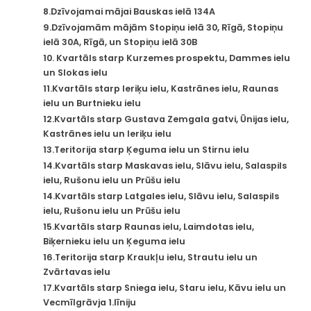
8.Dzīvojamai mājai Bauskas ielā 134A
9.Dzīvojamām mājām Stopiņu ielā 30, Rīgā, Stopiņu
ielā 30A, Rīgā, un Stopiņu ielā 30B
10. Kvartāls starp Kurzemes prospektu, Dammes ielu
un Slokas ielu
11.Kvartāls starp Ieriķu ielu, Kastrānes ielu, Raunas
ielu un Burtnieku ielu
12.Kvartāls starp Gustava Zemgala gatvi, Ūnijas ielu,
Kastrānes ielu un Ieriķu ielu
13.Teritorija starp Ķeguma ielu un Stirnu ielu
14.Kvartāls starp Maskavas ielu, Slāvu ielu, Salaspils
ielu, Rušonu ielu un Prūšu ielu
14.Kvartāls starp Latgales ielu, Slāvu ielu, Salaspils
ielu, Rušonu ielu un Prūšu ielu
15.Kvartāls starp Raunas ielu, Laimdotas ielu,
Biķernieku ielu un Ķeguma ielu
16.Teritorija starp Kraukļu ielu, Strautu ielu un
Zvārtavas ielu
17.Kvartāls starp Sniega ielu, Staru ielu, Kāvu ielu un
Vecmīlgrāvja 1.līniju