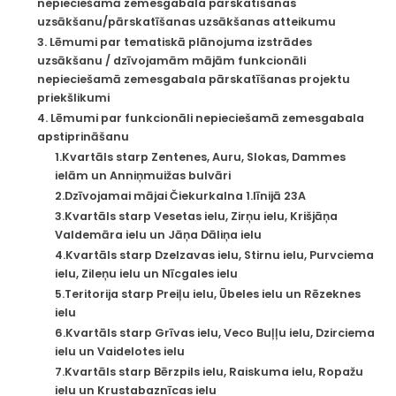
nepieciešamā zemesgabala pārskatīšanas
uzsākšanu/pārskatīšanas uzsākšanas atteikumu
3. Lēmumi par tematiskā plānojuma izstrādes
uzsākšanu / dzīvojamām mājām funkcionāli
nepieciešamā zemesgabala pārskatīšanas projektu
priekšlikumi
4. Lēmumi par funkcionāli nepieciešamā zemesgabala
apstiprināšanu
1.Kvartāls starp Zentenes, Auru, Slokas, Dammes
ielām un Anniņmuižas bulvāri
2.Dzīvojamai mājai Čiekurkalna 1.līnijā 23A
3.Kvartāls starp Vesetas ielu, Zirņu ielu, Krišjāņa
Valdemāra ielu un Jāņa Dāliņa ielu
4.Kvartāls starp Dzelzavas ielu, Stirnu ielu, Purvciema
ielu, Zileņu ielu un Nīcgales ielu
5.Teritorija starp Preiļu ielu, Ūbeles ielu un Rēzeknes
ielu
6.Kvartāls starp Grīvas ielu, Veco Buļļu ielu, Dzirciema
ielu un Vaidelotes ielu
7.Kvartāls starp Bērzpils ielu, Raiskuma ielu, Ropažu
ielu un Krustabaznīcas ielu