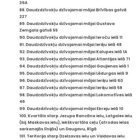
39A
88. Daudzdzīvokļu dzīvojamai mājai Brīvības gatvē
227
89. Daudzdzīvokļu dzīvojamai mājai Gustava
Zemgala gatvē 55
90. Daudzdzīvokļu dzīvojamai mājai Ieroču ielā 11
91. Daudzdzīvokļu dzīvojamai mājai Ieriķu ielā 48
92. Daudzdzīvokļu dzīvojamai mājai Kalupes ielā 1A
93. Daudzdzīvokļu dzīvojamai mājai Atlantijas ielā 71
94. Daudzdzīvokļu dzīvojamai mājai Gaujienas ielā 1
95. Daudzdzīvokļu dzīvojamai mājai Lēdurgas ielā 9
96. Daudzdzīvokļu dzīvojamai mājai Ieriķu ielā 60
97. Daudzdzīvokļu dzīvojamai mājai Ieriķu ielā 58
98. Daudzdzīvokļu dzīvojamai mājai Lokomotīves ielā
46
99. Daudzdzīvokļu dzīvojamai mājai Ebreju ielā 10
100. Kvartāls starp Jezupa Rancāna ielu, Latgales ielu
(bij. Maskavas ielu), iekškvartāla ceļu (atrodas ielas
sarkanajās līnijās) un Daugavu, Rīgā
101. Teritorija starp Dzelzavas ielu un Vaidavas ielu