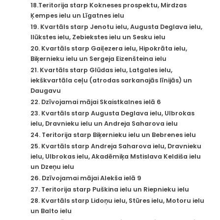
18.Teritorija starp Kokneses prospektu, Mirdzas
Ķempes ielu un Līgatnes ielu
19. Kvartāls starp Jenotu ielu, Augusta Deglava ielu,
Ilūkstes ielu, Zebiekstes ielu un Sesku ielu
20. Kvartāls starp Gaiļezera ielu, Hipokrāta ielu,
Biķernieku ielu un Sergeja Eizenšteina ielu
21. Kvartāls starp Glūdas ielu, Latgales ielu,
iekškvartāla ceļu (atrodas sarkanajās līnijās) un
Daugavu
22. Dzīvojamai mājai Skaistkalnes ielā 6
23. Kvartāls starp Augusta Deglava ielu, Ulbrokas
ielu, Dravnieku ielu un Andreja Saharova ielu
24. Teritorija starp Biķernieku ielu un Bebrenes ielu
25. Kvartāls starp Andreja Saharova ielu, Dravnieku
ielu, Ulbrokas ielu, Akadēmiķa Mstislava Keldiša ielu
un Dzeņu ielu
26. Dzīvojamai mājai Alekša ielā 9
27. Teritorija starp Puškina ielu un Riepnieku ielu
28. Kvartāls starp Lidoņu ielu, Stūres ielu, Motoru ielu
un Balto ielu