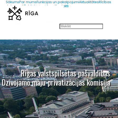
Sākums
Par mums
Funkcijas un pakalpojumi
Aktualitātes
Rīcības
dokumenti
Publiskie iepirkumi
Kontakti
67012654
dmpk@riga.lv
Rīgas valstspilsētas pašvaldības
Dzīvojamo māju privatizācijas komisija