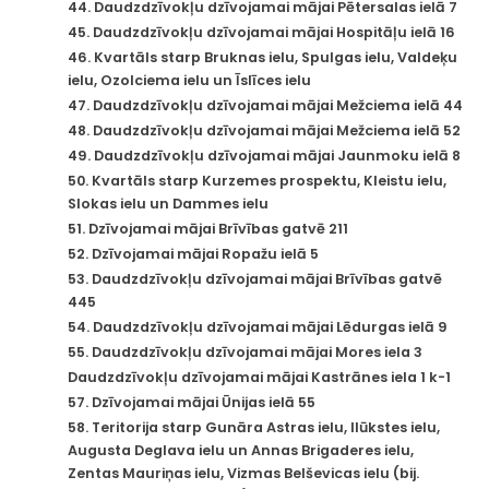
44. Daudzdzīvokļu dzīvojamai mājai Pētersalas ielā 7
45. Daudzdzīvokļu dzīvojamai mājai Hospitāļu ielā 16
46. Kvartāls starp Bruknas ielu, Spulgas ielu, Valdeķu
ielu, Ozolciema ielu un Īslīces ielu
47. Daudzdzīvokļu dzīvojamai mājai Mežciema ielā 44
48. Daudzdzīvokļu dzīvojamai mājai Mežciema ielā 52
49. Daudzdzīvokļu dzīvojamai mājai Jaunmoku ielā 8
50. Kvartāls starp Kurzemes prospektu, Kleistu ielu,
Slokas ielu un Dammes ielu
51. Dzīvojamai mājai Brīvības gatvē 211
52. Dzīvojamai mājai Ropažu ielā 5
53. Daudzdzīvokļu dzīvojamai mājai Brīvības gatvē
445
54. Daudzdzīvokļu dzīvojamai mājai Lēdurgas ielā 9
55. Daudzdzīvokļu dzīvojamai mājai Mores iela 3
Daudzdzīvokļu dzīvojamai mājai Kastrānes iela 1 k-1
57. Dzīvojamai mājai Ūnijas ielā 55
58. Teritorija starp Gunāra Astras ielu, Ilūkstes ielu,
Augusta Deglava ielu un Annas Brigaderes ielu,
Zentas Mauriņas ielu, Vizmas Belševicas ielu (bij.