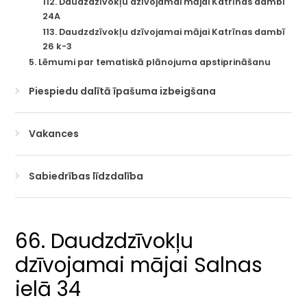
112. Daudzdzīvokļu dzīvojamai mājai Katrīnas dambī
24A
113. Daudzdzīvokļu dzīvojamai mājai Katrīnas dambī
26 k-3
5. Lēmumi par tematiskā plānojuma apstiprināšanu
Piespiedu dalītā īpašuma izbeigšana
Vakances
Sabiedrības līdzdalība
66. Daudzdzīvokļu
dzīvojamai mājai Salnas
ielā 34