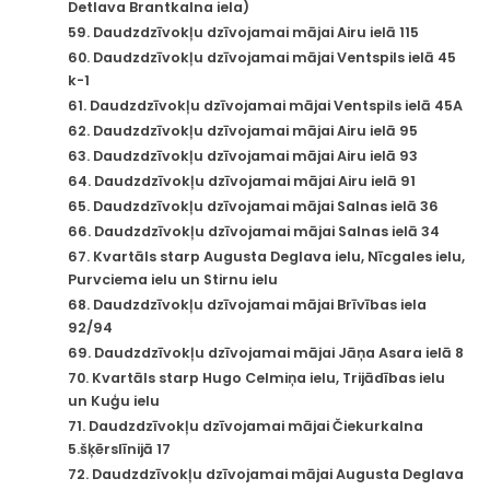
Detlava Brantkalna iela)
59. Daudzdzīvokļu dzīvojamai mājai Airu ielā 115
60. Daudzdzīvokļu dzīvojamai mājai Ventspils ielā 45
k-1
61. Daudzdzīvokļu dzīvojamai mājai Ventspils ielā 45A
62. Daudzdzīvokļu dzīvojamai mājai Airu ielā 95
63. Daudzdzīvokļu dzīvojamai mājai Airu ielā 93
64. Daudzdzīvokļu dzīvojamai mājai Airu ielā 91
65. Daudzdzīvokļu dzīvojamai mājai Salnas ielā 36
66. Daudzdzīvokļu dzīvojamai mājai Salnas ielā 34
67. Kvartāls starp Augusta Deglava ielu, Nīcgales ielu,
Purvciema ielu un Stirnu ielu
68. Daudzdzīvokļu dzīvojamai mājai Brīvības iela
92/94
69. Daudzdzīvokļu dzīvojamai mājai Jāņa Asara ielā 8
70. Kvartāls starp Hugo Celmiņa ielu, Trijādības ielu
un Kuģu ielu
71. Daudzdzīvokļu dzīvojamai mājai Čiekurkalna
5.šķērslīnijā 17
72. Daudzdzīvokļu dzīvojamai mājai Augusta Deglava