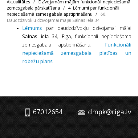
Aktualitātes
/
Dzīvojamām mājām funkcionāli nepieciešamā
zemesgabala pārskatīšana
/
4. Lēmumi par funkcionāli
nepieciešamā zemesgabala apstiprināšanu
/
66.
Daudzdzīvokļu dzīvojamai mājai Salnas ielā 34
Lēmums
par daudzdzīvokļu dzīvojamai mājai
Salnas ielā 34
, Rīgā, funkcionāli nepieciešamā
zemesgabala apstiprināšanu.
Funkcionāli
nepieciešamā zemesgabala platības un
robežu plāns
.
67012654
dmpk@riga.lv