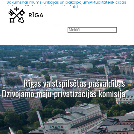
Sākums
Par mums
Funkcijas un pakalpojumi
Aktualitātes
Rīcības
dokumenti
Publiskie iepirkumi
Kontakti
67012654
dmpk@riga.lv
Rīgas valstspilsētas pašvaldības
Dzīvojamo māju privatizācijas komisija