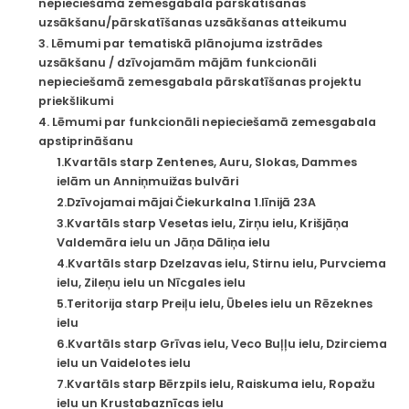
nepieciešamā zemesgabala pārskatīšanas
uzsākšanu/pārskatīšanas uzsākšanas atteikumu
3. Lēmumi par tematiskā plānojuma izstrādes
uzsākšanu / dzīvojamām mājām funkcionāli
nepieciešamā zemesgabala pārskatīšanas projektu
priekšlikumi
4. Lēmumi par funkcionāli nepieciešamā zemesgabala
apstiprināšanu
1.Kvartāls starp Zentenes, Auru, Slokas, Dammes
ielām un Anniņmuižas bulvāri
2.Dzīvojamai mājai Čiekurkalna 1.līnijā 23A
3.Kvartāls starp Vesetas ielu, Zirņu ielu, Krišjāņa
Valdemāra ielu un Jāņa Dāliņa ielu
4.Kvartāls starp Dzelzavas ielu, Stirnu ielu, Purvciema
ielu, Zileņu ielu un Nīcgales ielu
5.Teritorija starp Preiļu ielu, Ūbeles ielu un Rēzeknes
ielu
6.Kvartāls starp Grīvas ielu, Veco Buļļu ielu, Dzirciema
ielu un Vaidelotes ielu
7.Kvartāls starp Bērzpils ielu, Raiskuma ielu, Ropažu
ielu un Krustabaznīcas ielu