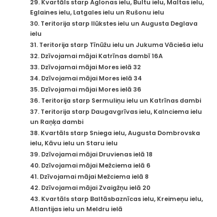
29. Kvartāls starp Aglonas ielu, Bultu ielu, Maltas ielu,
Eglaines ielu, Latgales ielu un Rušonu ielu
30. Teritorija starp Ilūkstes ielu un Augusta Deglava
ielu
31. Teritorija starp Tīnūžu ielu un Jukuma Vācieša ielu
32. Dzīvojamai mājai Katrīnas dambī 16A
33. Dzīvojamai mājai Mores ielā 32
34. Dzīvojamai mājai Mores ielā 34
35. Dzīvojamai mājai Mores ielā 36
36. Teritorija starp Sermuliņu ielu un Katrīnas dambi
37. Teritorija starp Daugavgrīvas ielu, Kalnciema ielu
un Raņķa dambi
38. Kvartāls starp Sniega ielu, Augusta Dombrovska
ielu, Kāvu ielu un Staru ielu
39. Dzīvojamai mājai Druvienas ielā 18
40. Dzīvojamai mājai Mežciema ielā 6
41. Dzīvojamai mājai Mežciema ielā 8
42. Dzīvojamai mājai Zvaigžņu ielā 20
43. Kvartāls starp Baltāsbaznīcas ielu, Kreimeņu ielu,
Atlantijas ielu un Meldru ielā