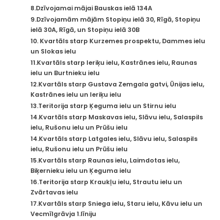
8.Dzīvojamai mājai Bauskas ielā 134A
9.Dzīvojamām mājām Stopiņu ielā 30, Rīgā, Stopiņu
ielā 30A, Rīgā, un Stopiņu ielā 30B
10. Kvartāls starp Kurzemes prospektu, Dammes ielu
un Slokas ielu
11.Kvartāls starp Ieriķu ielu, Kastrānes ielu, Raunas
ielu un Burtnieku ielu
12.Kvartāls starp Gustava Zemgala gatvi, Ūnijas ielu,
Kastrānes ielu un Ieriķu ielu
13.Teritorija starp Ķeguma ielu un Stirnu ielu
14.Kvartāls starp Maskavas ielu, Slāvu ielu, Salaspils
ielu, Rušonu ielu un Prūšu ielu
14.Kvartāls starp Latgales ielu, Slāvu ielu, Salaspils
ielu, Rušonu ielu un Prūšu ielu
15.Kvartāls starp Raunas ielu, Laimdotas ielu,
Biķernieku ielu un Ķeguma ielu
16.Teritorija starp Kraukļu ielu, Strautu ielu un
Zvārtavas ielu
17.Kvartāls starp Sniega ielu, Staru ielu, Kāvu ielu un
Vecmīlgrāvja 1.līniju