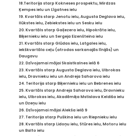
18.Teritorija starp Kokneses prospektu, Mirdzas
Ķempes ielu un Līgatnes ielu
19. Kvartāls starp Jenotu ielu, Augusta Deglava ielu,
Ilūkstes ielu, Zebiekstes ielu un Sesku ielu
20. Kvartāls starp Gaiļezera ielu, Hipokrāta ielu,
Biķernieku ielu un Sergeja Eizenšteina ielu
21. Kvartāls starp Glūdas ielu, Latgales ielu,
iekškvartāla ceļu (atrodas sarkanajās līnijās) un
Daugavu
22. Dzīvojamai mājai Skaistkalnes ielā 6
23. Kvartāls starp Augusta Deglava ielu, Ulbrokas
ielu, Dravnieku ielu un Andreja Saharova ielu
24. Teritorija starp Biķernieku ielu un Bebrenes ielu
25. Kvartāls starp Andreja Saharova ielu, Dravnieku
ielu, Ulbrokas ielu, Akadēmiķa Mstislava Keldiša ielu
un Dzeņu ielu
26. Dzīvojamai mājai Alekša ielā 9
27. Teritorija starp Puškina ielu un Riepnieku ielu
28. Kvartāls starp Lidoņu ielu, Stūres ielu, Motoru ielu
un Balto ielu