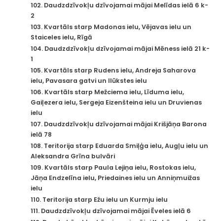
102. Daudzdzīvokļu dzīvojamai mājai Melīdas ielā 6 k-
2
103. Kvartāls starp Madonas ielu, Vējavas ielu un
Staiceles ielu, Rīgā
104. Daudzdzīvokļu dzīvojamai mājai Mēness ielā 21 k-
1
105. Kvartāls starp Rudens ielu, Andreja Saharova
ielu, Pavasara gatvi un Ilūkstes ielu
106. Kvartāls starp Mežciema ielu, Līduma ielu,
Gaiļezera ielu, Sergeja Eizenšteina ielu un Druvienas
ielu
107. Daudzdzīvokļu dzīvojamai mājai Krišjāņa Barona
ielā 78
108. Teritorija starp Eduarda Smiļģa ielu, Augļu ielu un
Aleksandra Grīna bulvāri
109. Kvartāls starp Paula Lejiņa ielu, Rostokas ielu,
Jāņa Endzelīna ielu, Priedaines ielu un Anniņmuižas
ielu
110. Teritorija starp Ežu ielu un Kurmju ielu
111. Daudzdzīvokļu dzīvojamai mājai Ēveles ielā 6