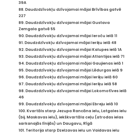
39A
88. Daudzdzīvokļu dzīvojamai mājai Brīvības gatvē
227
89. Daudzdzīvokļu dzīvojamai mājai Gustava
Zemgala gatvē 55
90. Daudzdzīvokļu dzīvojamai mājai Ieroču ielā 11
91. Daudzdzīvokļu dzīvojamai mājai Ieriķu ielā 48
92. Daudzdzīvokļu dzīvojamai mājai Kalupes ielā 1A
93. Daudzdzīvokļu dzīvojamai mājai Atlantijas ielā 71
94. Daudzdzīvokļu dzīvojamai mājai Gaujienas ielā 1
95. Daudzdzīvokļu dzīvojamai mājai Lēdurgas ielā 9
96. Daudzdzīvokļu dzīvojamai mājai Ieriķu ielā 60
97. Daudzdzīvokļu dzīvojamai mājai Ieriķu ielā 58
98. Daudzdzīvokļu dzīvojamai mājai Lokomotīves ielā
46
99. Daudzdzīvokļu dzīvojamai mājai Ebreju ielā 10
100. Kvartāls starp Jezupa Rancāna ielu, Latgales ielu
(bij. Maskavas ielu), iekškvartāla ceļu (atrodas ielas
sarkanajās līnijās) un Daugavu, Rīgā
101. Teritorija starp Dzelzavas ielu un Vaidavas ielu