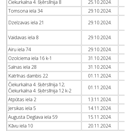
Čiekurkalna 4. šķērslīnija 8
25.10.2024.
L
Tomsona iela 34
29.10.2024.
L
L
Dzelzavas iela 21
29.10.2024.
L
L
Vaidavas iela 8
29.10.2024.
L
Airu iela 74
29.10.2024.
L
Ozolciema iela 16 k-1
31.10.2024.
L
Salnas iela 28
31.10.2024.
L
Katrīnas dambis 22
01.11.2024.
L
Čiekurkalna 4. šķērslīnija 12;
01.11.2024.
L
Čiekurkalna 4. šķērslīnija 12 k-2
Atpūtas iela 2
13.11.2024.
L
Jersikas iela 5
14.11.2024.
L
Augusta Deglava iela 59
15.11.2024.
L
Kāvu iela 10
20.11.2024.
L