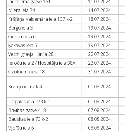
Jaunciema gatve 151
11.07.2024.
L
Miera iela 74
14.07.2024.
L
Krišjāņa Valdemāra iela 137 k-2
18.07.2024.
L
Berģu iela 3
19.07.2024.
L
Čiekuru iela 6
19.07.2024.
L
Ķekavas iela 5
19.07.2024.
L
Vecmīlgrāvja 1.līnija 28
22.07.2024.
L
Ieroču iela 2 / Hospitāļu iela 38A
23.07.2024.
L
Ozolciema iela 18
31.07.2024.
L
L
Kurmju iela 7 k-4
01.08.2024.
L
L
Latgales iela 273 k-1
01.08.2024.
L
Brīvības gatve 418
07.08.2024.
L
Bauskas iela 73 k-2
08.08.2024.
L
Vijolīšu iela 6
08.08.2024.
L