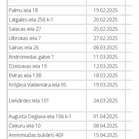
L
Palmu iela 18
19.02.2025.
L
Latgales iela 256 k-1
20.02.2025.
L
Salacas iela 27
25.02.2025.
L
Ulbrokas iela 7
27.02.2025.
L
Salnas iela 26
06.03.2025.
L
Andromedas gatve 1
11.03.2025.
L
Dzelzavas iela 19
12.03.2025.
L
Elvīras iela 13B
18.03.2025.
L
Krišjāņa Valdemāra iela 95
19.03.2025.
L
L
Lielvārdes iela 101
24.03.2025.
L
L
Augusta Deglava iela 106 k-1
01.04.2025.
L
Čiekuru iela 10
08.04.2025.
L
Anniņmuižas bulvāris 40F
15.04.2025.
L