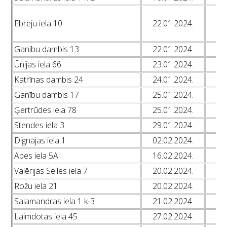
L
Ebreju iela 10
22.01.2024.
L
L
Ganību dambis 13
22.01.2024.
L
Ūnijas iela 66
23.01.2024.
L
Katrīnas dambis 24
24.01.2024.
L
Ganību dambis 17
25.01.2024.
L
Ģertrūdes iela 78
25.01.2024.
L
Stendes iela 3
29.01.2024.
L
Dignājas iela 1
02.02.2024.
L
Apes iela 5A
16.02.2024.
L
Valērijas Seiles iela 7
20.02.2024.
L
Rožu iela 21
20.02.2024.
L
Salamandras iela 1 k-3
21.02.2024.
L
Laimdotas iela 45
27.02.2024.
L