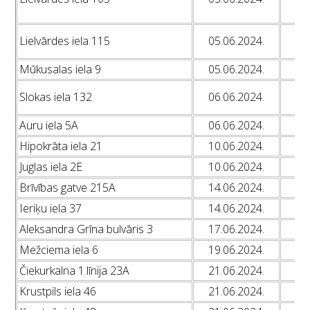
L
L
Lielvārdes iela 115
05.06.2024.
L
Mūkusalas iela 9
05.06.2024.
L
L
Slokas iela 132
06.06.2024.
L
Auru iela 5A
06.06.2024.
L
Hipokrāta iela 21
10.06.2024.
L
Juglas iela 2E
10.06.2024.
L
Brīvības gatve 215A
14.06.2024.
L
Ieriķu iela 37
14.06.2024.
L
Aleksandra Grīna bulvāris 3
17.06.2024.
L
Mežciema iela 6
19.06.2024.
L
Čiekurkalna 1.līnija 23A
21.06.2024.
L
Krustpils iela 46
21.06.2024.
L