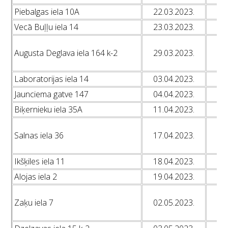
Piebalgas iela 10A
22.03.2023.
L
Vecā Buļļu iela 14
23.03.2023.
L
L
Augusta Deglava iela 164 k-2
29.03.2023.
L
L
Laboratorijas iela 14
03.04.2023.
L
Jaunciema gatve 147
04.04.2023.
L
Biķernieku iela 35A
11.04.2023.
L
L
Salnas iela 36
17.04.2023.
L
L
Ikšķiles iela 11
18.04.2023.
L
Alojas iela 2
19.04.2023.
L
L
Zaķu iela 7
02.05.2023.
L
L