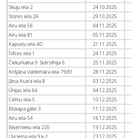
Skuju iela 2
24.10.2025.
L
Stūres iela 2A
29.10.2025.
L
Airu iela 56
04.11.2025.
L
Airu iela 81
05.11.2025.
L
Kapseļu iela 4D
21.11.2025.
L
Īslīces iela 1
24.11.2025.
L
Čiekurkalna 9. šķērslīnija 6
25.11.2025.
L
Krišjāņa Valdemāra iela 79/81
28.11.2025.
L
Jāņa Asara iela 8
03.12.2025.
L
Ūnijas iela 64
04.12.2025.
L
Celmu iela 5
10.12.2025.
L
Bīskapa gāte 3
11.12.2025.
L
Airu iela 54
16.12.2025.
L
Biķernieku iela 220
19.12.2025.
L
Līvciema iela 9 k-2
23.12.2025.
L