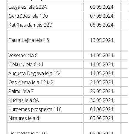
Latgales iela 222A
02.05.2024.
L
Ģertrūdes iela 100
07.05.2024.
L
Katrīnas dambis 22D
08.05.2024.
L
L
Paula Lejiņa iela 16
13.05.2024.
L
L
Vesetas iela 8
14.05.2024.
L
Čiekuru iela 6 k-1
14.05.2024.
L
Augusta Deglava iela 154
14.05.2024.
L
Ozolciema iela 12 k-2
24.05.2024.
L
Palmu iela 7
29.05.2024.
L
Kūdras iela 8A
30.05.2024.
L
Kurzemes prospekts 110
04.06.2024.
L
Nītaures iela 4
05.06.2024.
L
L
Lielvārdes iela 103
05.06.2024.
L