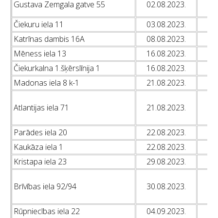
Gustava Zemgala gatve 55
02.08.2023.
L
Čiekuru iela 11
03.08.2023.
L
Katrīnas dambis 16A
08.08.2023.
L
Mēness iela 13
16.08.2023.
L
Čiekurkalna 1.šķērslīnija 1
16.08.2023.
L
Madonas iela 8 k-1
21.08.2023.
L
L
Atlantijas iela 71
21.08.2023.
L
L
Parādes iela 20
22.08.2023.
L
Kaukāza iela 1
22.08.2023.
L
Kristapa iela 23
29.08.2023.
L
L
Brīvības iela 92/94
30.08.2023.
L
L
Rūpniecības iela 22
04.09.2023.
L