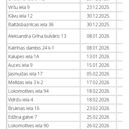
Viršu iela 9
23.12.2025.
L
Kāvu iela 12
30.12.2025.
L
Baltāsbaznīcas iela 36
30.12.2025.
L
L
Aleksandra Grīna bulvāris 13
08.01.2026.
L
Katrīnas dambis 24 k-1
08.01.2026.
L
Kalupes iela 1A
13.01.2026.
L
Auces iela 9
15.01.2026.
L
Jasmuižas iela 17
05.02.2026.
L
Melīdas iela 3 k-2
17.02.2026.
L
Lokomotīves iela 94
18.02.2026.
L
Vidrižu iela 4
18.02.2026.
L
Bruknas iela 16
23.02.2026.
L
Edžiņa gatve 7
25.02.2026.
L
Lokomotīves iela 90
26.02.2026.
L