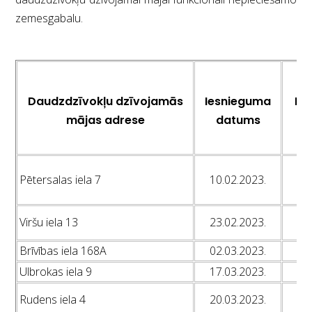
zemesgabalu.
Daudzdzīvokļu dzīvojamās
Iesnieguma
Ko
mājas adrese
datums
l
L
Pētersalas iela 7
10.02.2023.
L
L
L
Viršu iela 13
23.02.2023.
L
Brīvības iela 168A
02.03.2023.
L
Ulbrokas iela 9
17.03.2023.
L
L
Rudens iela 4
20.03.2023.
L