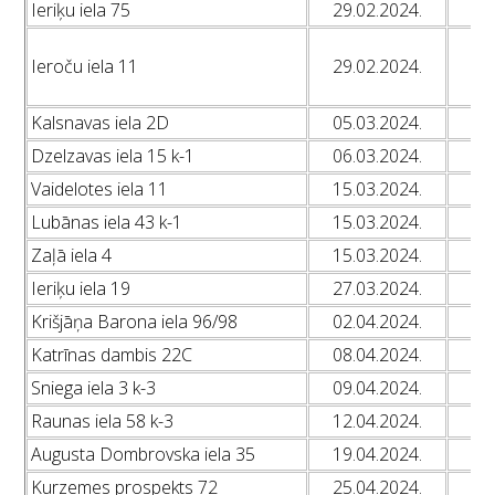
Ieriķu iela 75
29.02.2024.
L
L
Ieroču iela 11
29.02.2024.
L
L
Kalsnavas iela 2D
05.03.2024.
L
Dzelzavas iela 15 k-1
06.03.2024.
L
Vaidelotes iela 11
15.03.2024.
L
Lubānas iela 43 k-1
15.03.2024.
L
Zaļā iela 4
15.03.2024.
L
Ieriķu iela 19
27.03.2024.
L
Krišjāņa Barona iela 96/98
02.04.2024.
L
Katrīnas dambis 22C
08.04.2024.
L
Sniega iela 3 k-3
09.04.2024.
L
Raunas iela 58 k-3
12.04.2024.
L
Augusta Dombrovska iela 35
19.04.2024.
L
Kurzemes prospekts 72
25.04.2024.
L