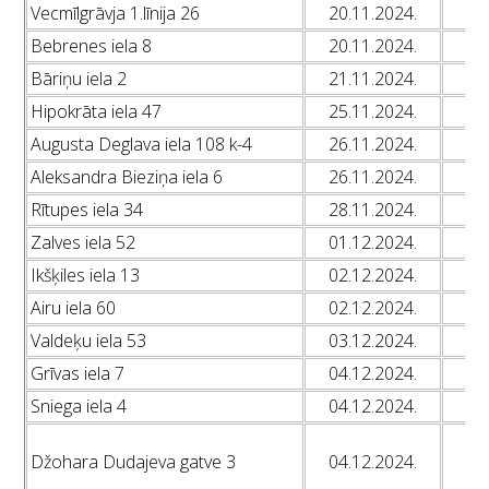
Vecmīlgrāvja 1.līnija 26
20.11.2024.
L
Bebrenes iela 8
20.11.2024.
L
Bāriņu iela 2
21.11.2024.
L
Hipokrāta iela 47
25.11.2024.
L
Augusta Deglava iela 108 k-4
26.11.2024.
L
Aleksandra Bieziņa iela 6
26.11.2024.
L
Rītupes iela 34
28.11.2024.
L
Zalves iela 52
01.12.2024.
L
Ikšķiles iela 13
02.12.2024.
L
Airu iela 60
02.12.2024.
L
Valdeķu iela 53
03.12.2024.
L
Grīvas iela 7
04.12.2024.
L
Sniega iela 4
04.12.2024.
L
L
Džohara Dudajeva gatve 3
04.12.2024.
L
L