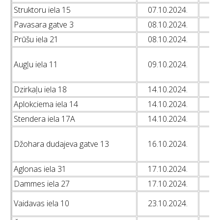
Struktoru iela 15
07.10.2024.
L
Pavasara gatve 3
08.10.2024.
L
Prūšu iela 21
08.10.2024.
L
L
Augļu iela 11
09.10.2024.
L
L
Dzirkaļu iela 18
14.10.2024.
L
Aplokciema iela 14
14.10.2024.
L
Stendera iela 17A
14.10.2024.
L
L
Džohara dudajeva gatve 13
16.10.2024.
L
L
Aglonas iela 31
17.10.2024.
L
Dammes iela 27
17.10.2024.
L
L
Vaidavas iela 10
23.10.2024.
L