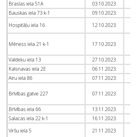
Braslas iela 51A
03.10.2023.
L
Bauskas iela 73 k-1
09.10.2023.
L
L
Hospitāļu iela 16
12.10.2023.
L
L
Mēness iela 21 k-1
17.10.2023.
L
L
Valdeķu iela 13
27.10.2023.
L
Kalsnavas iela 2E
06.11.2023.
L
Airu iela 86
07.11.2023.
L
L
Brīvības gatve 227
07.11.2023.
L
L
Brīvības iela 66
13.11.2023.
L
Salacas iela 22 k-1
16.11.2023.
L
L
Viršu iela 5
21.11.2023.
L