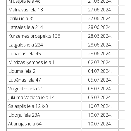
Krustpils iela 48
21.06.2024.
L
Malnavas iela 18
27.06.2024.
L
Ieriķu iela 31
27.06.2024.
L
Latgales iela 214
28.06.2024.
L
Kurzemes prospekts 136
28.06.2024.
L
Latgales iela 224
28.06.2024.
L
Lubānas iela 45
28.06.2024.
L
Mirdzas Ķempes iela 1
02.07.2024.
L
Līduma iela 2
04.07.2024.
L
Lubānas iela 47
05.07.2024.
L
Volguntes iela 21
05.07.2024.
L
Jukuma Vācieša iela 14
05.07.2024.
L
Salaspils iela 12 k-3
10.07.2024.
L
Lidoņu iela 23A
10.07.2024.
L
Atlantijas iela 64
10.07.2024.
L