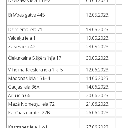
Dzelzavas iela 15 k-2
03.05.2023.
L
L
Brīvības gatve 445
12.05.2023.
L
L
Dzirciema iela 71
18.05.2023.
L
Valdeķu iela 1
19.05.2023.
L
Zalves iela 42
23.05.2023.
L
L
Čiekurkalna 5.šķērslīnija 17
30.05.2023.
L
Vilhelma Kreslera iela 1 k- 5
12.06.2023.
L
Madonas iela 16 k- 4
14.06.2023.
L
Gaujas iela 36A
14.06.2023.
L
Airu iela 66
20.06.2023.
L
Mazā Nometņu iela 72
21.06.2023.
L
Katrīnas dambis 22B
26.06.2023.
L
L
Kastrānes iela 1 k-1
27.06.2023.
L