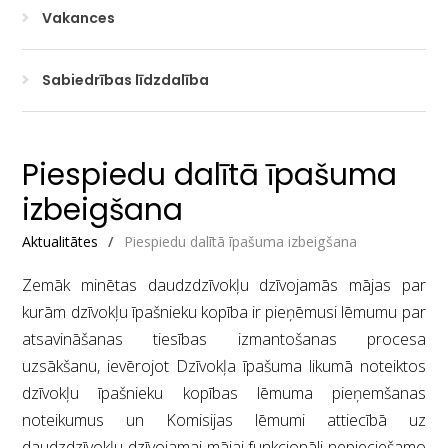
Vakances
Sabiedrības līdzdalība
Piespiedu dalītā īpašuma
izbeigšana
Aktualitātes
/
Piespiedu dalītā īpašuma izbeigšana
Zemāk minētas daudzdzīvokļu dzīvojamās mājas par
kurām dzīvokļu īpašnieku kopība ir pieņēmusi lēmumu par
atsavināšanas tiesības izmantošanas procesa
uzsākšanu, ievērojot Dzīvokļa īpašuma likumā noteiktos
dzīvokļu īpašnieku kopības lēmuma pieņemšanas
noteikumus un Komisijas lēmumi attiecībā uz
daudzdzīvokļu dzīvojamai mājai funkcionāli nepieciešamo