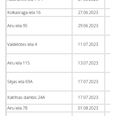
L
Kolkasraga iela 16
27.06.2023.
L
L
Airu iela 95
29.06.2023.
L
L
L
Vaidelotes iela 4
11.07.2023.
L
L
L
Airu iela 115
13.07.2023.
L
L
L
Sējas iela 69A
17.07.2023.
L
L
L
Katrīnas dambis 24A
17.07.2023.
L
Airu iela 78
01.08.2023.
L
L