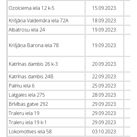
L
Ozolciema iela 12 k-5
15.09.2023.
L
Krišjāņa Valdemāra iela 72A
18.09.2023.
L
Albatrosu iela 24
19.09.2023.
L
L
Krišjāņa Barona iela 78
19.09.2023.
L
L
L
Katrīnas dambis 26 k-3
20.09.2023.
L
Katrīnas dambis 24B
22.09.2023.
L
Palmu iela 6
25.09.2023.
L
Latgales iela 275
28.09.2023.
L
Brīvības gatve 292
29.09.2023.
L
Traleru iela 19
29.09.2023.
L
Traleru iela 19 k-1
29.09.2023.
L
Lokomotīves iela 58
03.10.2023.
L