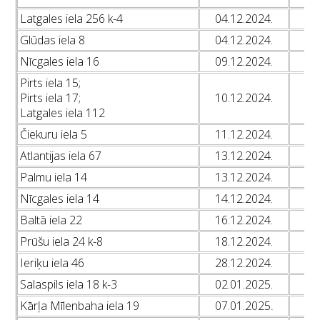
Latgales iela 256 k-4
04.12.2024.
L
Glūdas iela 8
04.12.2024.
L
Nīcgales iela 16
09.12.2024.
L
Pirts iela 15;
Pirts iela 17;
10.12.2024.
L
Latgales iela 112
Čiekuru iela 5
11.12.2024.
L
Atlantijas iela 67
13.12.2024.
L
Palmu iela 14
13.12.2024.
L
Nīcgales iela 14
14.12.2024.
L
Baltā iela 22
16.12.2024.
L
Prūšu iela 24 k-8
18.12.2024.
L
Ieriķu iela 46
28.12.2024.
L
Salaspils iela 18 k-3
02.01.2025.
L
Kārļa Mīlenbaha iela 19
07.01.2025
L
.