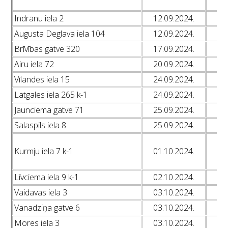
L
Indrānu iela 2
12.09.2024.
L
Augusta Deglava iela 104
12.09.2024.
L
Brīvības gatve 320
17.09.2024.
L
Airu iela 72
20.09.2024.
L
Vīlandes iela 15
24.09.2024.
L
Latgales iela 265 k-1
24.09.2024.
L
Jaunciema gatve 71
25.09.2024.
L
Salaspils iela 8
25.09.2024.
L
L
Kurmju iela 7 k-1
01.10.2024.
L
L
Līvciema iela 9 k-1
02.10.2024.
L
Vaidavas iela 3
03.10.2024.
L
Vanadziņa gatve 6
03.10.2024.
L
Mores iela 3
03.10.2024.
L