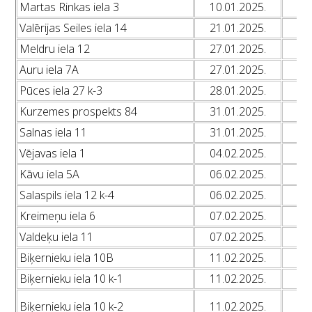
Martas Rinkas iela 3
10.01.2025.
L
Valērijas Seiles iela 14
21.01.2025.
L
Meldru iela 12
27.01.2025.
L
Auru iela 7A
27.01.2025.
L
Pūces iela 27 k-3
28.01.2025.
L
Kurzemes prospekts 84
31.01.2025.
L
Salnas iela 11
31.01.2025.
L
Vējavas iela 1
04.02.2025.
L
Kāvu iela 5A
06.02.2025.
L
Salaspils iela 12 k-4
06.02.2025.
L
Kreimeņu iela 6
07.02.2025.
L
Valdeķu iela 11
07.02.2025.
L
Biķernieku iela 10B
11.02.2025.
L
Biķernieku iela 10 k-1
11.02.2025.
L
L
Biķernieku iela 10 k-2
11.02.2025.