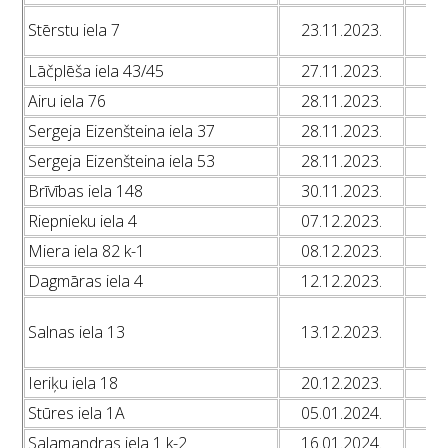
L
Stērstu iela 7
23.11.2023.
L
Lāčplēša iela 43/45
27.11.2023.
L
Airu iela 76
28.11.2023.
L
Sergeja Eizenšteina iela 37
28.11.2023.
L
Sergeja Eizenšteina iela 53
28.11.2023.
L
Brīvības iela 148
30.11.2023.
L
Riepnieku iela 4
07.12.2023.
L
Miera iela 82 k-1
08.12.2023.
L
Dagmāras iela 4
12.12.2023.
L
L
Salnas iela 13
13.12.2023.
L
L
Ieriķu iela 18
20.12.2023.
L
Stūres iela 1A
05.01.2024.
L
Salamandras iela 1 k-2
16.01.2024.
L