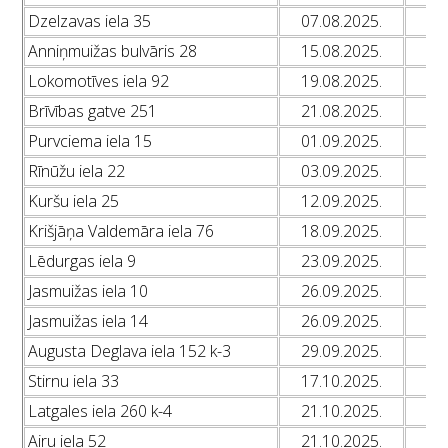
Dzelzavas iela 35
07.08.2025.
L
Anniņmuižas bulvāris 28
15.08.2025.
L
Lokomotīves iela 92
19.08.2025.
L
Brīvības gatve 251
21.08.2025.
L
Purvciema iela 15
01.09.2025.
L
Rīnūžu iela 22
03.09.2025.
L
Kuršu iela 25
12.09.2025.
L
Krišjāņa Valdemāra iela 76
18.09.2025.
L
Lēdurgas iela 9
23.09.2025.
L
Jasmuižas iela 10
26.09.2025.
L
Jasmuižas iela 14
26.09.2025.
L
Augusta Deglava iela 152 k-3
29.09.2025.
L
Stirnu iela 33
17.10.2025.
L
Latgales iela 260 k-4
21.10.2025.
L
Airu iela 52
21.10.2025.
L