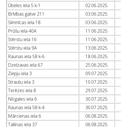
Ūbeles iela 5 k-1
02.06.2025.
L
Brīvības gatve 211
03.06.2025.
L
Slimnīcas iela 18
03.06.2025.
L
Prūšu iela 40A
11.06.2025.
L
Stērstu iela 16
11.06.2025.
L
Stērstu iela 9A
13.06.2025.
L
Raunas iela 58 k-6
18.06.2025.
L
Dzelzavas iela 67
25.06.2025.
L
Ziepju iela 3
09.07.2025.
L
Strautu iela 3
10.07.2025.
L
Terēzes iela 8
29.07.2025.
L
Nīcgales iela 6
30.07.2025.
L
Raunas iela 58 k-4
30.07.2025.
L
Mārcienas iela 6
06.08.2025.
L
Tallinas iela 37
06.08.2025.
L