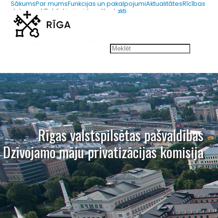
Sākums
Par mums
Funkcijas un pakalpojumi
Aktualitātes
Rīcības
dokumenti
Publiskie iepirkumi
Kontakti
67012654
dmpk@riga.lv
Rīgas valstspilsētas pašvaldības
Dzīvojamo māju privatizācijas komisija