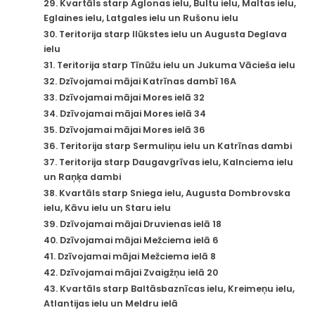
29. Kvartāls starp Aglonas ielu, Bultu ielu, Maltas ielu,
Eglaines ielu, Latgales ielu un Rušonu ielu
30. Teritorija starp Ilūkstes ielu un Augusta Deglava
ielu
31. Teritorija starp Tīnūžu ielu un Jukuma Vācieša ielu
32. Dzīvojamai mājai Katrīnas dambī 16A
33. Dzīvojamai mājai Mores ielā 32
34. Dzīvojamai mājai Mores ielā 34
35. Dzīvojamai mājai Mores ielā 36
36. Teritorija starp Sermuliņu ielu un Katrīnas dambi
37. Teritorija starp Daugavgrīvas ielu, Kalnciema ielu
un Raņķa dambi
38. Kvartāls starp Sniega ielu, Augusta Dombrovska
ielu, Kāvu ielu un Staru ielu
39. Dzīvojamai mājai Druvienas ielā 18
40. Dzīvojamai mājai Mežciema ielā 6
41. Dzīvojamai mājai Mežciema ielā 8
42. Dzīvojamai mājai Zvaigžņu ielā 20
43. Kvartāls starp Baltāsbaznīcas ielu, Kreimeņu ielu,
Atlantijas ielu un Meldru ielā