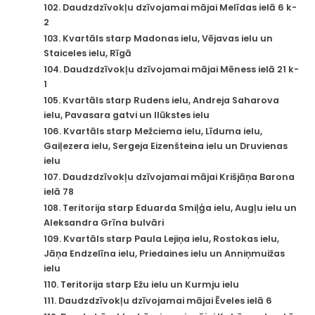
102. Daudzdzīvokļu dzīvojamai mājai Melīdas ielā 6 k-
2
103. Kvartāls starp Madonas ielu, Vējavas ielu un
Staiceles ielu, Rīgā
104. Daudzdzīvokļu dzīvojamai mājai Mēness ielā 21 k-
1
105. Kvartāls starp Rudens ielu, Andreja Saharova
ielu, Pavasara gatvi un Ilūkstes ielu
106. Kvartāls starp Mežciema ielu, Līduma ielu,
Gaiļezera ielu, Sergeja Eizenšteina ielu un Druvienas
ielu
107. Daudzdzīvokļu dzīvojamai mājai Krišjāņa Barona
ielā 78
108. Teritorija starp Eduarda Smiļģa ielu, Augļu ielu un
Aleksandra Grīna bulvāri
109. Kvartāls starp Paula Lejiņa ielu, Rostokas ielu,
Jāņa Endzelīna ielu, Priedaines ielu un Anniņmuižas
ielu
110. Teritorija starp Ežu ielu un Kurmju ielu
111. Daudzdzīvokļu dzīvojamai mājai Ēveles ielā 6