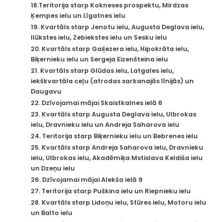
18.Teritorija starp Kokneses prospektu, Mirdzas
Ķempes ielu un Līgatnes ielu
19. Kvartāls starp Jenotu ielu, Augusta Deglava ielu,
Ilūkstes ielu, Zebiekstes ielu un Sesku ielu
20. Kvartāls starp Gaiļezera ielu, Hipokrāta ielu,
Biķernieku ielu un Sergeja Eizenšteina ielu
21. Kvartāls starp Glūdas ielu, Latgales ielu,
iekškvartāla ceļu (atrodas sarkanajās līnijās) un
Daugavu
22. Dzīvojamai mājai Skaistkalnes ielā 6
23. Kvartāls starp Augusta Deglava ielu, Ulbrokas
ielu, Dravnieku ielu un Andreja Saharova ielu
24. Teritorija starp Biķernieku ielu un Bebrenes ielu
25. Kvartāls starp Andreja Saharova ielu, Dravnieku
ielu, Ulbrokas ielu, Akadēmiķa Mstislava Keldiša ielu
un Dzeņu ielu
26. Dzīvojamai mājai Alekša ielā 9
27. Teritorija starp Puškina ielu un Riepnieku ielu
28. Kvartāls starp Lidoņu ielu, Stūres ielu, Motoru ielu
un Balto ielu