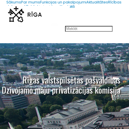
Sākums
Par mums
Funkcijas un pakalpojumi
Aktualitātes
Rīcības
dokumenti
Publiskie iepirkumi
Kontakti
67012654
dmpk@riga.lv
Rīgas valstspilsētas pašvaldības
Dzīvojamo māju privatizācijas komisija