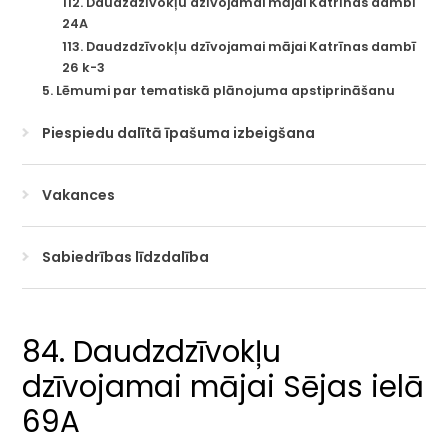
112. Daudzdzīvokļu dzīvojamai mājai Katrīnas dambī
24A
113. Daudzdzīvokļu dzīvojamai mājai Katrīnas dambī
26 k-3
5. Lēmumi par tematiskā plānojuma apstiprināšanu
Piespiedu dalītā īpašuma izbeigšana
Vakances
Sabiedrības līdzdalība
84. Daudzdzīvokļu
dzīvojamai mājai Sējas ielā
69A