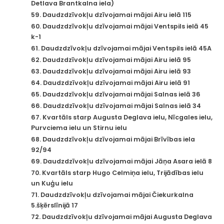
Detlava Brantkalna iela)
59. Daudzdzīvokļu dzīvojamai mājai Airu ielā 115
60. Daudzdzīvokļu dzīvojamai mājai Ventspils ielā 45
k-1
61. Daudzdzīvokļu dzīvojamai mājai Ventspils ielā 45A
62. Daudzdzīvokļu dzīvojamai mājai Airu ielā 95
63. Daudzdzīvokļu dzīvojamai mājai Airu ielā 93
64. Daudzdzīvokļu dzīvojamai mājai Airu ielā 91
65. Daudzdzīvokļu dzīvojamai mājai Salnas ielā 36
66. Daudzdzīvokļu dzīvojamai mājai Salnas ielā 34
67. Kvartāls starp Augusta Deglava ielu, Nīcgales ielu,
Purvciema ielu un Stirnu ielu
68. Daudzdzīvokļu dzīvojamai mājai Brīvības iela
92/94
69. Daudzdzīvokļu dzīvojamai mājai Jāņa Asara ielā 8
70. Kvartāls starp Hugo Celmiņa ielu, Trijādības ielu
un Kuģu ielu
71. Daudzdzīvokļu dzīvojamai mājai Čiekurkalna
5.šķērslīnijā 17
72. Daudzdzīvokļu dzīvojamai mājai Augusta Deglava