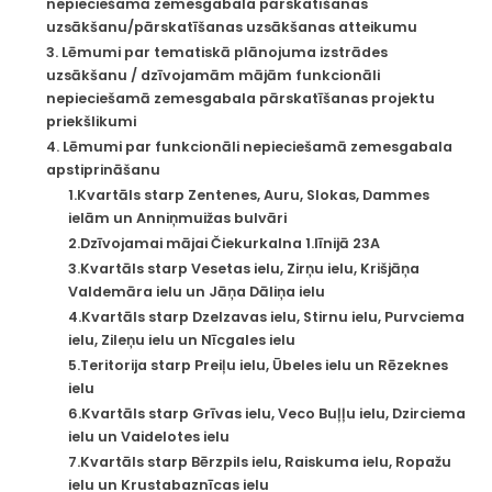
nepieciešamā zemesgabala pārskatīšanas
uzsākšanu/pārskatīšanas uzsākšanas atteikumu
3. Lēmumi par tematiskā plānojuma izstrādes
uzsākšanu / dzīvojamām mājām funkcionāli
nepieciešamā zemesgabala pārskatīšanas projektu
priekšlikumi
4. Lēmumi par funkcionāli nepieciešamā zemesgabala
apstiprināšanu
1.Kvartāls starp Zentenes, Auru, Slokas, Dammes
ielām un Anniņmuižas bulvāri
2.Dzīvojamai mājai Čiekurkalna 1.līnijā 23A
3.Kvartāls starp Vesetas ielu, Zirņu ielu, Krišjāņa
Valdemāra ielu un Jāņa Dāliņa ielu
4.Kvartāls starp Dzelzavas ielu, Stirnu ielu, Purvciema
ielu, Zileņu ielu un Nīcgales ielu
5.Teritorija starp Preiļu ielu, Ūbeles ielu un Rēzeknes
ielu
6.Kvartāls starp Grīvas ielu, Veco Buļļu ielu, Dzirciema
ielu un Vaidelotes ielu
7.Kvartāls starp Bērzpils ielu, Raiskuma ielu, Ropažu
ielu un Krustabaznīcas ielu