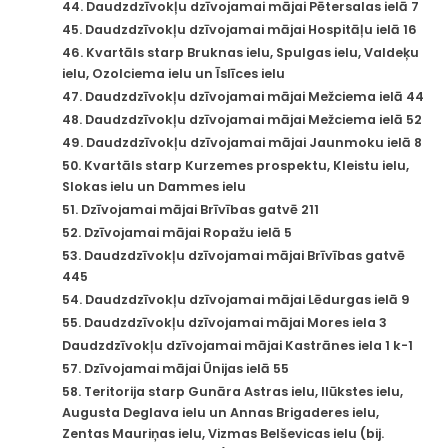
44. Daudzdzīvokļu dzīvojamai mājai Pētersalas ielā 7
45. Daudzdzīvokļu dzīvojamai mājai Hospitāļu ielā 16
46. Kvartāls starp Bruknas ielu, Spulgas ielu, Valdeķu
ielu, Ozolciema ielu un Īslīces ielu
47. Daudzdzīvokļu dzīvojamai mājai Mežciema ielā 44
48. Daudzdzīvokļu dzīvojamai mājai Mežciema ielā 52
49. Daudzdzīvokļu dzīvojamai mājai Jaunmoku ielā 8
50. Kvartāls starp Kurzemes prospektu, Kleistu ielu,
Slokas ielu un Dammes ielu
51. Dzīvojamai mājai Brīvības gatvē 211
52. Dzīvojamai mājai Ropažu ielā 5
53. Daudzdzīvokļu dzīvojamai mājai Brīvības gatvē
445
54. Daudzdzīvokļu dzīvojamai mājai Lēdurgas ielā 9
55. Daudzdzīvokļu dzīvojamai mājai Mores iela 3
Daudzdzīvokļu dzīvojamai mājai Kastrānes iela 1 k-1
57. Dzīvojamai mājai Ūnijas ielā 55
58. Teritorija starp Gunāra Astras ielu, Ilūkstes ielu,
Augusta Deglava ielu un Annas Brigaderes ielu,
Zentas Mauriņas ielu, Vizmas Belševicas ielu (bij.