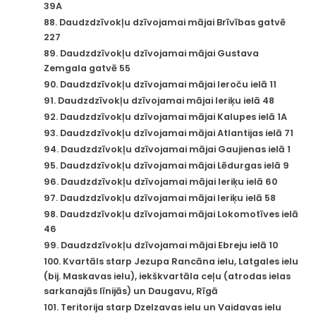
39A
88. Daudzdzīvokļu dzīvojamai mājai Brīvības gatvē
227
89. Daudzdzīvokļu dzīvojamai mājai Gustava
Zemgala gatvē 55
90. Daudzdzīvokļu dzīvojamai mājai Ieroču ielā 11
91. Daudzdzīvokļu dzīvojamai mājai Ieriķu ielā 48
92. Daudzdzīvokļu dzīvojamai mājai Kalupes ielā 1A
93. Daudzdzīvokļu dzīvojamai mājai Atlantijas ielā 71
94. Daudzdzīvokļu dzīvojamai mājai Gaujienas ielā 1
95. Daudzdzīvokļu dzīvojamai mājai Lēdurgas ielā 9
96. Daudzdzīvokļu dzīvojamai mājai Ieriķu ielā 60
97. Daudzdzīvokļu dzīvojamai mājai Ieriķu ielā 58
98. Daudzdzīvokļu dzīvojamai mājai Lokomotīves ielā
46
99. Daudzdzīvokļu dzīvojamai mājai Ebreju ielā 10
100. Kvartāls starp Jezupa Rancāna ielu, Latgales ielu
(bij. Maskavas ielu), iekškvartāla ceļu (atrodas ielas
sarkanajās līnijās) un Daugavu, Rīgā
101. Teritorija starp Dzelzavas ielu un Vaidavas ielu