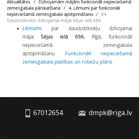
Aktualitātes
/
Dzīvojamām mājām funkcionāli nepieciešamā
zemesgabala pārskatīšana
/
4. Lēmumi par funkcionāli
nepieciešamā zemesgabala apstiprināšanu
/
84.
Daudzdzīvokļu dzīvojamai mājai Sējas ielā 69A
Lēmums
par daudzdzīvokļu dzīvojamai
mājai
Sējas ielā 69A
, Rīgā, funkcionāli
nepieciešamā zemesgabala
apstiprināšanu.
Funkcionāli nepieciešamā
zemesgabala platības un robežu plāns
.
67012654
dmpk@riga.lv