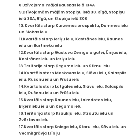
8.Dzīvojamai mājai Bauskas ielā 134A
9.Dzīvojamām mājām Stopiņu ielā 30, Rīgā, Stopiņu
ielā 30A, Rīgā, un Stopiņu ielā 30B
10. Kvartāls starp Kurzemes prospektu, Dammes ielu
un Slokas ielu
11.Kvartāls starp Ieriķu ielu, Kastrānes ielu, Raunas
ielu un Burtnieku ielu
12.Kvartāls starp Gustava Zemgala gatvi, Ūnijas ielu,
Kastrānes ielu un Ieriķu ielu
13.Teritorija starp Ķeguma ielu un Stirnu ielu
14.Kvartāls starp Maskavas ielu, Slāvu ielu, Salaspils
ielu, Rušonu ielu un Prūšu ielu
14.Kvartāls starp Latgales ielu, Slāvu ielu, Salaspils
ielu, Rušonu ielu un Prūšu ielu
15.Kvartāls starp Raunas ielu, Laimdotas ielu,
Biķernieku ielu un Ķeguma ielu
16.Teritorija starp Kraukļu ielu, Strautu ielu un
Zvārtavas ielu
17.Kvartāls starp Sniega ielu, Staru ielu, Kāvu ielu un
Vecmīlgrāvja 1.līniju